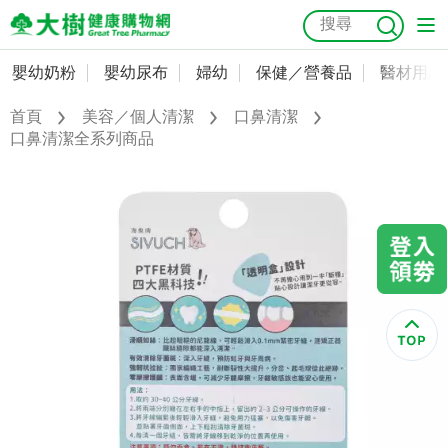
嬰幼奶粉
嬰幼尿布
婦幼
保健／營養品
醫材用品
嬰幼奶粉
會員資料及密碼修改
首頁
美容／個人清潔
口鼻清潔
嬰幼尿布
常用收件人清單
口鼻清潔全系列商品
抗菌
尿布
大樹獨家
益生菌
魚油
幼兒米餅
貓砂
奶瓶奶嘴
婦幼
訂單查詢
保健／營養品
收藏清單
醫材用品
紅利點數查詢
成人照護
購物金查詢
美容／個人清潔
優惠券領取