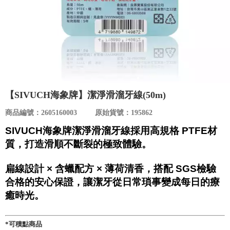
食品／健康食補
優惠券查詢
寵物
登入
名人嚴選
優惠活動
【SIVUCH海象牌】潔淨滑溜牙線(50m)
商品編號：2605160003
原始貨號：195862
關於我們
SIVUCH海象牌潔淨滑溜牙線採用高規格 PTFE材
質，打造滑順不斷裂的極致體驗。
合作提案
扁線設計 × 含蠟配方 × 薄荷清香，搭配 SGS檢驗
購物流程
合格的安心保證，讓潔牙從日常瑣事變成每日的療
癒時光。
會員專區
*可積點商品