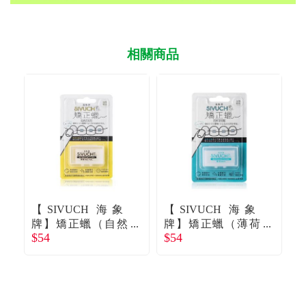
相關商品
【SIVUCH 海象
【SIVUCH 海象
【
牌】矯正蠟（自然
牌】矯正蠟（薄荷
$54
$54
$
原味）新舊包隨機
清香）新舊包隨機
棒
出貨
出貨