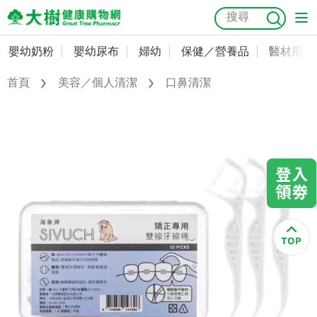
嬰幼奶粉
嬰幼尿布
婦幼
保健／營養品
醫材用品
嬰幼奶粉
會員資料及密碼修改
首頁
美容／個人清潔
口鼻清潔
嬰幼尿布
常用收件人清單
抗菌
尿布
大樹獨家
益生菌
魚油
幼兒米餅
貓砂
奶瓶奶嘴
婦幼
訂單查詢
保健／營養品
收藏清單
醫材用品
紅利點數查詢
成人照護
購物金查詢
美容／個人清潔
優惠券領取