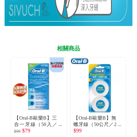
相關商品
【Oral-B歐樂B】三
【Oral-B歐樂B】無
【
合一牙線（50入／
蠟牙線（50公尺／2
$79
$99
$
盒）牙橋專用
入）
$99