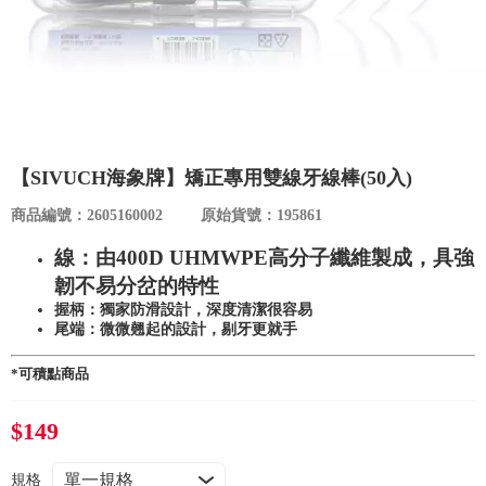
食品／健康食補
優惠券查詢
寵物
登入
名人嚴選
【SIVUCH海象牌】矯正專用雙線牙線棒(50入)
優惠活動
商品編號：2605160002
原始貨號：195861
關於我們
線：由400D UHMWPE高分子纖維製成，具強
韌不易分岔的特性
握柄：獨家防滑設計，深度清潔很容易
合作提案
尾端：微微翹起的設計，剔牙更就手
購物流程
*可積點商品
$149
會員專區
規格