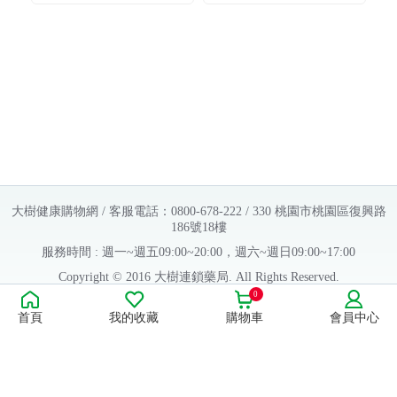
大樹健康購物網 / 客服電話：0800-678-222 / 330 桃園市桃園區復興路
186號18樓
服務時間 : 週一~週五09:00~20:00，週六~週日09:00~17:00
Copyright © 2016 大樹連鎖藥局. All Rights Reserved.
0
販售業者資料：
首頁
我的收藏
購物車
會員中心
許可執照字號：桃字市藥販字第623202B480 號
藥商名稱：大樹醫藥股份有限公司
藥商地址：桃園市桃園區復興路186號18樓
食品業者登錄字號：H-112803476-00000-6
康德科技 系統設計