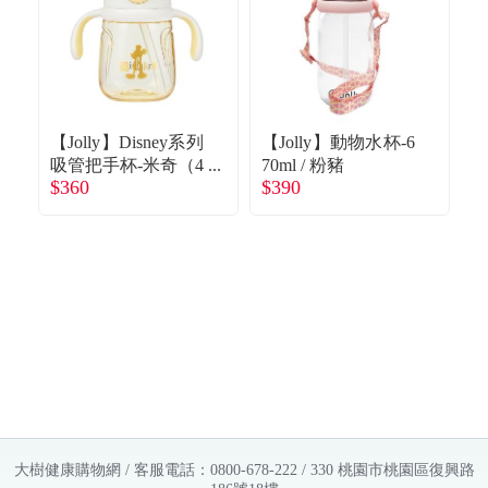
【Jolly】Disney系列
【Jolly】動物水杯-6
【
吸管把手杯-米奇（4
70ml / 粉豬
$360
$390
$
20ml）
（
大樹健康購物網 / 客服電話：0800-678-222 / 330 桃園市桃園區復興路