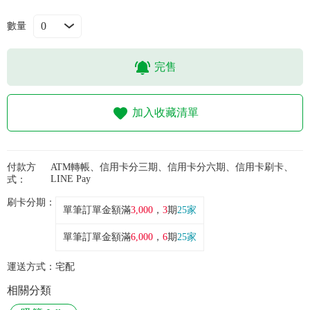
常見問題
數量
折價券、紅利說明
完售
加入收藏清單
付款方
ATM轉帳、信用卡分三期、信用卡分六期、信用卡刷卡、
LINE Pay
式：
刷卡分期：
單筆訂單金額滿
3,000
，
3
期
25家
單筆訂單金額滿
6,000
，
6
期
25家
運送方式：
宅配
相關分類