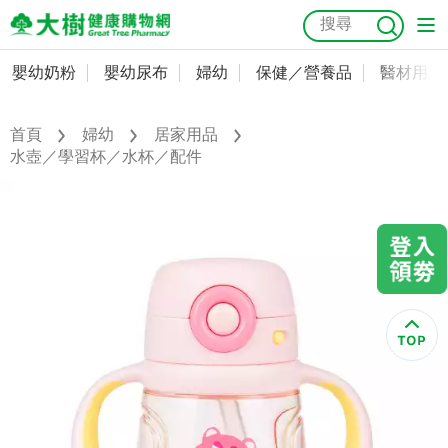
嬰幼奶粉
嬰幼尿布
婦幼
保健／營養品
醫材用品
嬰幼奶粉
會員資料及密碼修改
嬰幼尿布
常用收件人清單
首頁
婦幼
居家用品
抗菌
尿布
大樹獨家
益生菌
魚油
幼兒米餅
貓砂
水壺／學習杯／水杯／配件
奶瓶奶嘴
婦幼
訂單查詢
保健／營養品
收藏清單
醫材用品
紅利點數查詢
成人照護
購物金查詢
美容／個人清潔
優惠券領取