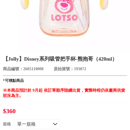
食品／健康食補
優惠券查詢
寵物
登入
名人嚴選
優惠活動
【Jolly】Disney系列吸管把手杯-熊抱哥（420ml）
關於我們
商品編號：2605110008
原始貨號：193072
*可積點商品
合作提案
※
本商品預計於
9月起
依訂單順序陸續出貨，實際時程仍依廠商供貨
狀況為主。
購物流程
$360
會員專區
規格