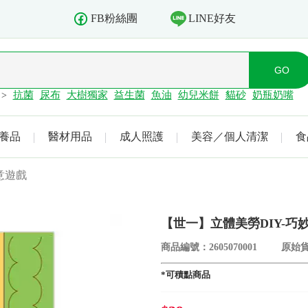
LINE好友
FB粉絲團
抗菌
尿布
大樹獨家
益生菌
魚油
幼兒米餅
貓砂
奶瓶奶嘴
>
養品
醫材用品
成人照護
美容／個人清潔
食
意遊戲
【世一】立體美勞DIY-巧
商品編號：2605070001
原始貨
*可積點商品