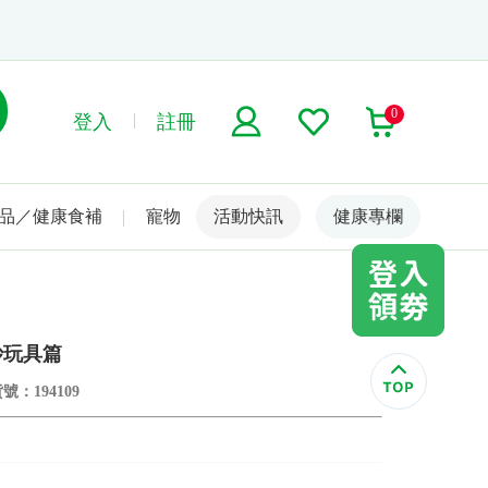
0
登入
註冊
品／健康食補
寵物
活動快訊
名人嚴選
健康專欄
妙玩具篇
號：194109