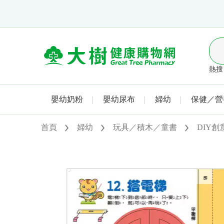
熱搜 
嬰幼奶粉
嬰幼尿布
婦幼
保健／營
首頁
婦幼
玩具／積木／童書
DIY創