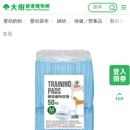
嬰幼奶粉
嬰幼尿布
婦幼
保健／營養品
醫材用品
嬰幼奶粉
會員資料及密碼修改
首頁
嬰幼尿布
常用收件人清單
抗菌
尿布
大樹獨家
益生菌
魚油
幼兒米餅
貓砂
奶瓶奶嘴
婦幼
訂單查詢
保健／營養品
收藏清單
醫材用品
紅利點數查詢
成人照護
購物金查詢
美容／個人清潔
優惠券領取