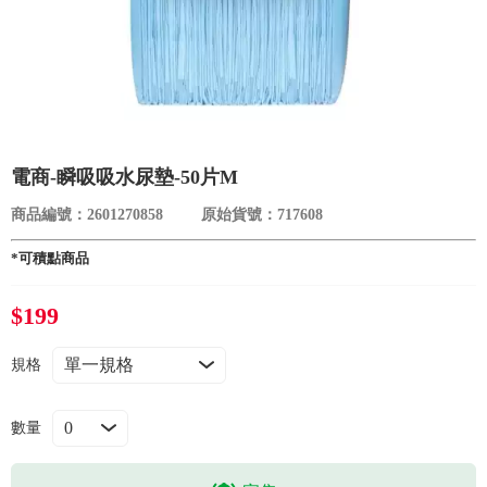
食品／健康食補
優惠券查詢
寵物
登入
名人嚴選
電商-瞬吸吸水尿墊-50片M
優惠活動
商品編號：2601270858
原始貨號：717608
關於我們
*可積點商品
$199
合作提案
規格
購物流程
數量
會員專區