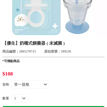
食品／健康食補
優惠券查詢
寵物
登入
名人嚴選
優惠活動
【優生】奶嘴式餵藥器 ( 未滅菌 )
商品編號：2601270715
原始貨號：189220
關於我們
*可積點商品
合作提案
$108
購物流程
規格
會員專區
數量