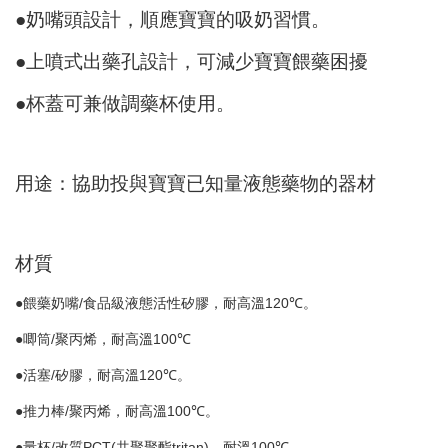
●奶嘴頭設計，順應寶寶的吸奶習慣。
●上噴式出藥孔設計，可減少寶寶餵藥困擾
●杯蓋可兼做調藥杯使用。
用途：協助投與寶寶已知量液態藥物的器材
材質
●餵藥奶嘴
/
食品級液態活性矽膠，耐高溫
120
℃。
●唧筒
/
聚丙烯，耐高溫
100
℃
●活塞
/
矽膠，耐高溫
120
℃。
●推力棒
/
聚丙烯，耐高溫
100
℃。
●量杯
/
改質
PCT(
共聚聚酯
tritan)
，耐溫
100
℃。