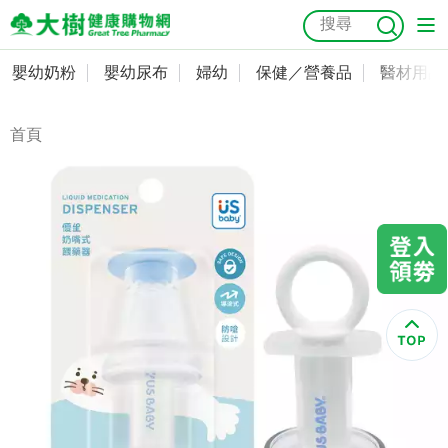
嬰幼奶粉
嬰幼尿布
婦幼
保健／營養品
醫材用品
嬰幼奶粉
會員資料及密碼修改
嬰幼尿布
常用收件人清單
首頁
抗菌
尿布
大樹獨家
益生菌
魚油
幼兒米餅
貓砂
奶瓶奶嘴
婦幼
訂單查詢
保健／營養品
收藏清單
醫材用品
紅利點數查詢
成人照護
購物金查詢
美容／個人清潔
優惠券領取