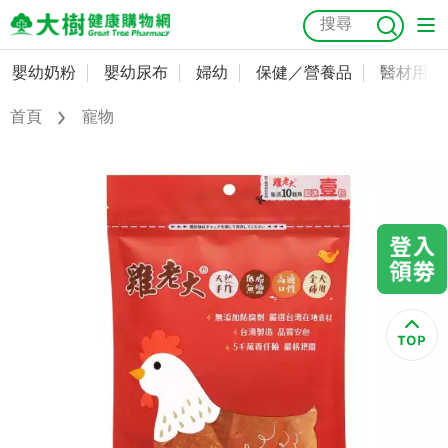
嬰幼奶粉
嬰幼尿布
婦幼
保健／營養品
醫材用品
嬰幼奶粉
會員資料及密碼修改
首頁
寵物
嬰幼尿布
常用收件人清單
抗菌
尿布
大樹獨家
益生菌
魚油
幼兒米餅
貓砂
奶瓶奶嘴
婦幼
訂單查詢
保健／營養品
收藏清單
醫材用品
紅利點數查詢
成人照護
購物金查詢
美容／個人清潔
優惠券領取