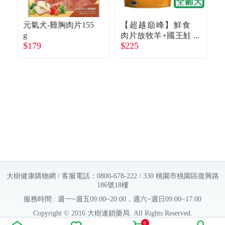
元氣犬-雞胸肉片155
【超越巔峰】鮮食
g
肉片放牧羊+國王鮭
貢
$179
$225
$
魚+綠貽貝100g
泥
大樹健康購物網 / 客服電話：0800-678-222 / 330 桃園市桃園區復興路
186號18樓
服務時間 : 週一~週五09:00~20:00，週六~週日09:00~17:00
Copyright © 2016 大樹連鎖藥局. All Rights Reserved.
0