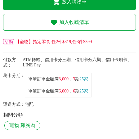
常見問題
放入購物車
折價券、紅利說明
加入收藏清單
活動
【寵物】指定零食 任2件$319,任3件$399
付款方
ATM轉帳、信用卡分三期、信用卡分六期、信用卡刷卡、
LINE Pay
式：
刷卡分期：
單筆訂單金額滿
3,000
，
3
期
25家
單筆訂單金額滿
6,000
，
6
期
25家
運送方式：
宅配
相關分類
寵物 雞胸肉