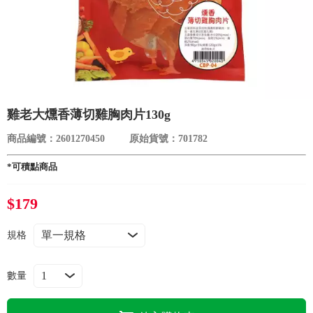
食品／健康食補
優惠券查詢
寵物
登入
名人嚴選
雞老大燻香薄切雞胸肉片130g
優惠活動
商品編號：2601270450
原始貨號：701782
關於我們
*可積點商品
$179
合作提案
規格
購物流程
數量
會員專區