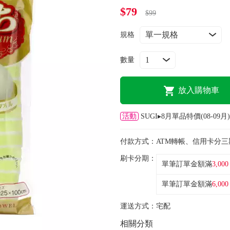
$79
$99
規格
數量
放入購物車
活動
SUGI▸8月單品特價(08-09月)
付款方式：
ATM轉帳、信用卡分三
刷卡分期：
單筆訂單金額滿
3,000
單筆訂單金額滿
6,000
運送方式：
宅配
相關分類