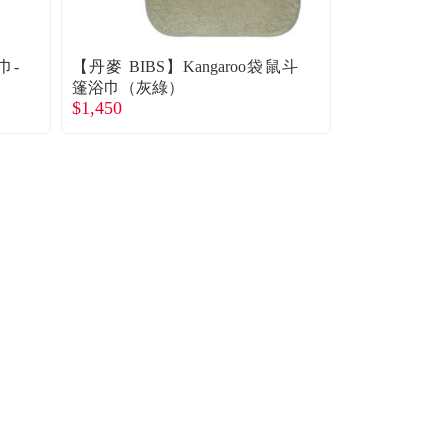
巾-
【丹麥 BIBS】Kangaroo袋鼠斗
【丹麥 BIBS
篷浴巾（灰綠）
帽浴巾（藍綠
$1,450
$950