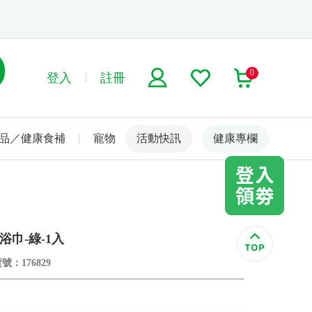
0
登入
註冊
品／健康食補
寵物
活動快訊
名人嚴選
健康專欄
浴巾-綠-1入
號：176829