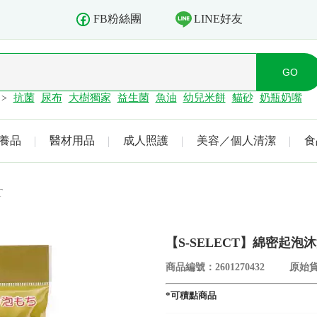
LINE好友
FB粉絲團
抗菌
尿布
大樹獨家
益生菌
魚油
幼兒米餅
貓砂
奶瓶奶嘴
>
養品
醫材用品
成人照護
美容／個人清潔
食
T
【S-SELECT】綿密起泡沐
商品編號：2601270432
原始貨
*可積點商品