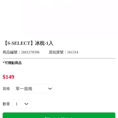
食品／健康食補
優惠券查詢
寵物
登入
名人嚴選
【S-SELECT】冰枕-1入
優惠活動
商品編號：2601270396
原始貨號：161314
關於我們
*可積點商品
$149
合作提案
規格
購物流程
數量
會員專區