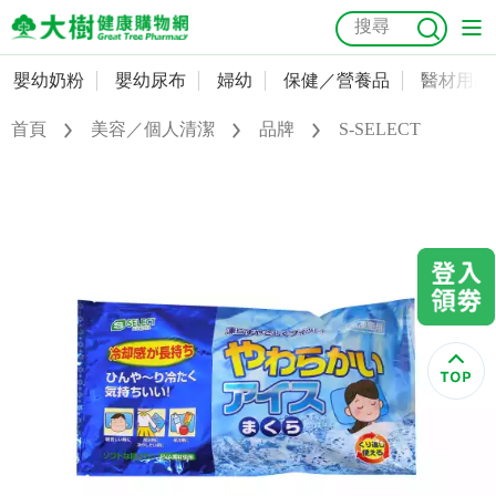
嬰幼奶粉
嬰幼尿布
婦幼
保健／營養品
醫材用品
嬰幼奶粉
會員資料及密碼修改
首頁
美容／個人清潔
品牌
S-SELECT
嬰幼尿布
常用收件人清單
抗菌
尿布
大樹獨家
益生菌
魚油
幼兒米餅
貓砂
奶瓶奶嘴
婦幼
訂單查詢
保健／營養品
收藏清單
醫材用品
紅利點數查詢
成人照護
購物金查詢
美容／個人清潔
優惠券領取