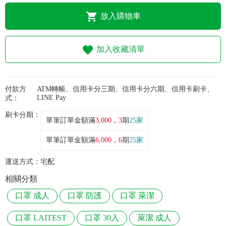
常見問題
放入購物車
折價券、紅利說明
加入收藏清單
付款方
ATM轉帳、信用卡分三期、信用卡分六期、信用卡刷卡、
LINE Pay
式：
刷卡分期：
單筆訂單金額滿
3,000
，
3
期
25家
單筆訂單金額滿
6,000
，
6
期
25家
運送方式：
宅配
相關分類
口罩 成人
口罩 防護
口罩 萊潔
口罩 LAITEST
口罩 30入
萊潔 成人