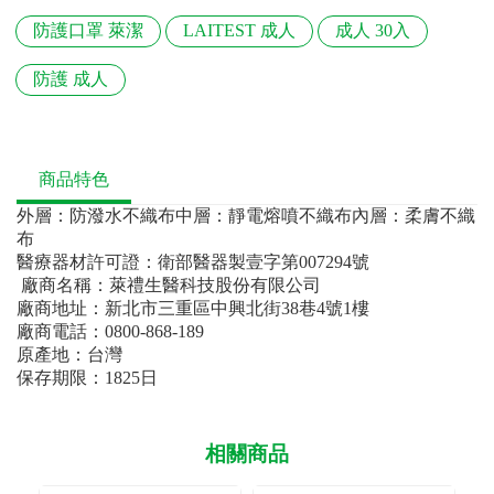
防護口罩 萊潔
LAITEST 成人
成人 30入
防護 成人
商品特色
外層：防潑水不織布中層：靜電熔噴不織布內層：柔膚不織
布
醫療器材許可證：衛部醫器製壹字第007294號
廠商名稱：萊禮生醫科技股份有限公司
廠商地址：新北市三重區中興北街38巷4號1樓
廠商電話：0800-868-189
原產地：台灣
保存期限：1825日
相關商品