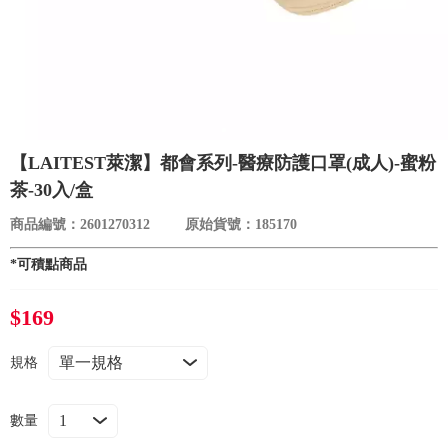
食品／健康食補
優惠券查詢
寵物
登入
名人嚴選
【LAITEST萊潔】都會系列-醫療防護口罩(成人)-蜜粉
優惠活動
茶-30入/盒
商品編號：2601270312
原始貨號：185170
關於我們
*可積點商品
合作提案
$169
購物流程
規格
會員專區
數量