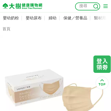
嬰幼奶粉
嬰幼尿布
婦幼
保健／營養品
醫材用品
嬰幼奶粉
會員資料及密碼修改
首頁
嬰幼尿布
常用收件人清單
抗菌
尿布
大樹獨家
益生菌
魚油
幼兒米餅
貓砂
奶瓶奶嘴
婦幼
訂單查詢
保健／營養品
收藏清單
醫材用品
紅利點數查詢
成人照護
購物金查詢
美容／個人清潔
優惠券領取