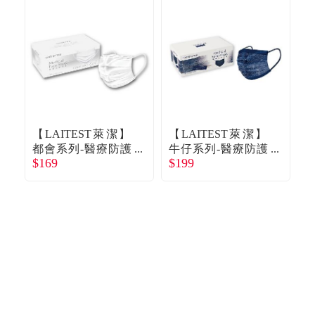
【LAITEST萊潔】
【LAITEST萊潔】
【
都會系列-醫療防護
牛仔系列-醫療防護
$169
$199
$
口罩(成人)-雪花白-3
口罩(成人)-金屬藍-3
0入/盒
0入/盒
（