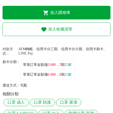
常見問題
放入購物車
折價券、紅利說明
加入收藏清單
付款方
ATM轉帳、信用卡分三期、信用卡分六期、信用卡刷卡、
LINE Pay
式：
刷卡分期：
單筆訂單金額滿
3,000
，
3
期
25家
單筆訂單金額滿
6,000
，
6
期
25家
運送方式：
宅配
相關分類
口罩 成人
口罩 防護
口罩 萊潔