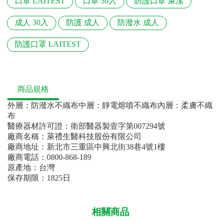
口罩 LAITEST
口罩 30入
防護口罩 萊潔
成人 30入
防護 成人
防潑水 成人
防護口罩 LAITEST
商品規格
外層：防潑水不織布中層：靜電熔噴不織布內層：柔膚不織
布
醫療器材許可證：衛部醫器製壹字第007294號
廠商名稱：萊禮生醫科技股份有限公司
廠商地址：新北市三重區中興北街38巷4號1樓
廠商電話：0800-868-189
原產地：台灣
保存期限：1825日
相關商品