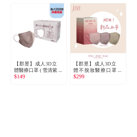
【郡昱】成人3D立
【郡昱】成人3D立
【
體醫療口罩 ( 雪清紫
體不脫妝醫療口罩
$149
$299
$
/ 30入 / 盒 )
(暖色系)-30入/盒-M
口
(單片包裝)
0