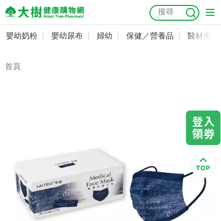
嬰幼奶粉
嬰幼尿布
婦幼
保健／營養品
醫材用品
嬰幼奶粉
會員資料及密碼修改
嬰幼尿布
常用收件人清單
首頁
抗菌
尿布
大樹獨家
益生菌
魚油
幼兒米餅
貓砂
奶瓶奶嘴
婦幼
訂單查詢
保健／營養品
收藏清單
醫材用品
紅利點數查詢
成人照護
購物金查詢
美容／個人清潔
優惠券領取