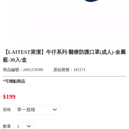
食品／健康食補
優惠券查詢
寵物
登入
名人嚴選
優惠活動
【LAITEST萊潔】牛仔系列-醫療防護口罩(成人)-金屬
藍-30入/盒
關於我們
商品編號：2601270309
原始貨號：185171
*可積點商品
合作提案
$199
購物流程
規格
會員專區
數量