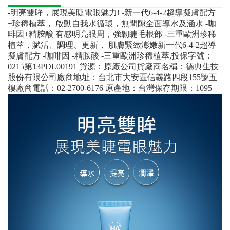
-明亮雙眸，展現美睫電眼魅力! -新一代6-4-2超導擬膚配方
+珍稀植萃， 啟動自我水循環，無間隙全面導水及涵水 -咖
啡因+精胺酸 有感明亮眼周，強韌睫毛根部 -三重歐洲珍稀
植萃，賦活、調理、更新， 肌膚緊緻澎嫩新一代6-4-2超導
擬膚配方 -咖啡因 -精胺酸 -三重歐洲珍稀植萃,投保字號：
0215第13PDL00191 貨源：原廠公司貨廠商名稱：德典生技
股份有限公司廠商地址：台北市大安區信義路四段155號五
樓廠商電話：02-2700-6176 原產地：台灣保存期限：1095