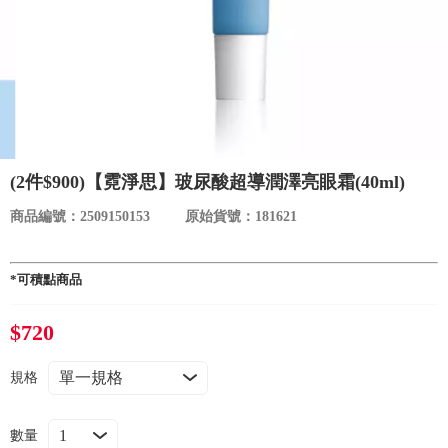
食品／健康食補
優惠券查詢
寵物
登入
名人嚴選
優惠活動
(2件$900)【霓淨思】玻尿酸超導潤澤亮眼霜(40ml)
商品編號：2509150153
原始貨號：181621
關於我們
*可積點商品
合作提案
$720
購物流程
規格
會員專區
數量