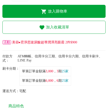
常見問題
放入購物車
折價券、紅利說明
加入收藏清單
活動
美容▸霓淨思玻尿酸超導潤澤亮眼霜 2件$900
付款方
ATM轉帳、信用卡分三期、信用卡分六期、信用卡刷卡、
LINE Pay
式：
刷卡分期：
單筆訂單金額滿
3,000
，
3
期
25家
單筆訂單金額滿
6,000
，
6
期
25家
運送方式：
宅配
商品特色