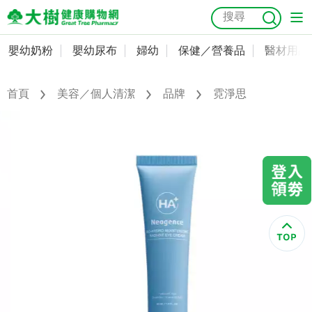
嬰幼奶粉
嬰幼尿布
婦幼
保健／營養品
醫材用品
嬰幼奶粉
會員資料及密碼修改
嬰幼尿布
常用收件人清單
首頁
美容／個人清潔
品牌
霓淨思
抗菌
尿布
大樹獨家
益生菌
魚油
幼兒米餅
貓砂
奶瓶奶嘴
婦幼
訂單查詢
保健／營養品
收藏清單
醫材用品
紅利點數查詢
成人照護
購物金查詢
美容／個人清潔
優惠券領取