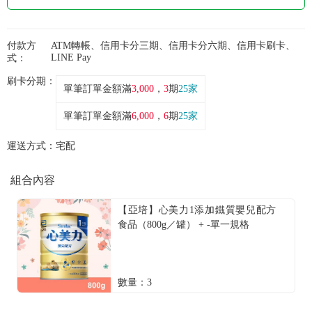
常見問題
折價券、紅利說明
付款方
ATM轉帳、信用卡分三期、信用卡分六期、信用卡刷卡、
LINE Pay
式：
刷卡分期：
單筆訂單金額滿
3,000
，
3
期
25家
單筆訂單金額滿
6,000
，
6
期
25家
運送方式：
宅配
組合內容
【亞培】心美力1添加鐵質嬰兒配方
食品（800g／罐） + -單一規格
數量：3