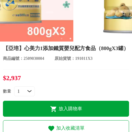
食品／健康食補
優惠券查詢
寵物
登入
名人嚴選
【亞培】心美力1添加鐵質嬰兒配方食品（800gX3罐）
優惠活動
商品編號：2509030004
原始貨號：191011X3
關於我們
$2,937
合作提案
數量
購物流程
放入購物車
會員專區
加入收藏清單