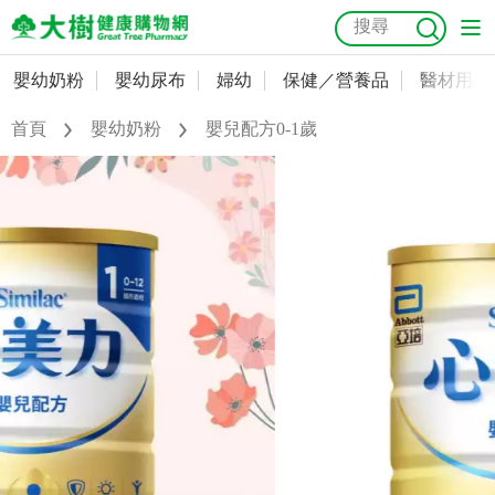
嬰幼奶粉
嬰幼尿布
婦幼
保健／營養品
醫材用品
嬰幼奶粉
會員資料及密碼修改
首頁
嬰幼奶粉
嬰兒配方0-1歲
嬰幼尿布
常用收件人清單
抗菌
尿布
大樹獨家
益生菌
魚油
幼兒米餅
貓砂
奶瓶奶嘴
婦幼
訂單查詢
保健／營養品
收藏清單
醫材用品
紅利點數查詢
成人照護
購物金查詢
美容／個人清潔
優惠券領取