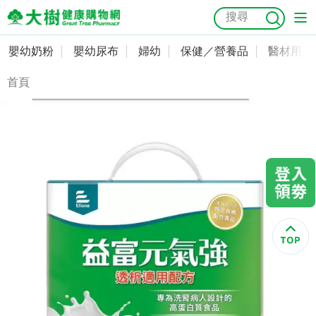
嬰幼奶粉
嬰幼尿布
婦幼
保健／營養品
醫材用品
嬰幼奶粉
會員資料及密碼修改
首頁
嬰幼尿布
常用收件人清單
抗菌
尿布
大樹獨家
益生菌
魚油
幼兒米餅
貓砂
奶瓶奶嘴
婦幼
訂單查詢
保健／營養品
收藏清單
醫材用品
紅利點數查詢
成人照護
購物金查詢
美容／個人清潔
優惠券領取