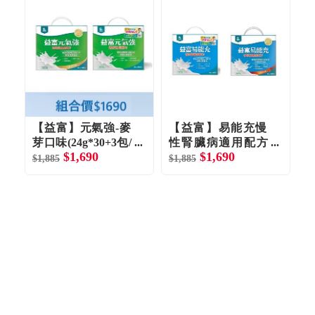
【益富】元氣強-麥
【益富】易能充慢
芽口味(24g*30+3包/
性腎臟病適用配方
腎
$1,690
$1,690
$
盒)+元氣強洗腎適
（45gX30+3包／
0
$1,885
$1,885
用配方（24gX30+3
盒）+易能充-紅茶
包／盒）
口味(45g*30+3包/
盒)