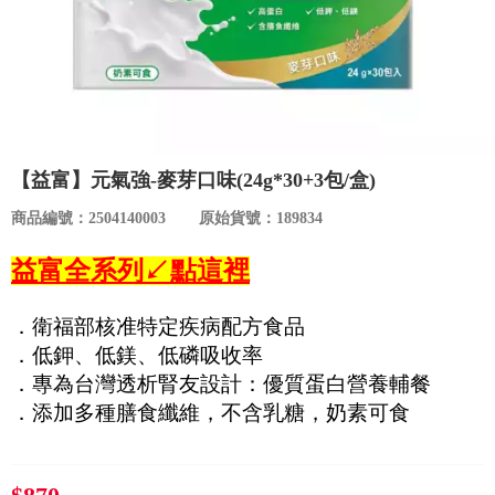
食品／健康食補
優惠券查詢
寵物
登入
名人嚴選
【益富】元氣強-麥芽口味(24g*30+3包/盒)
優惠活動
商品編號：2504140003
原始貨號：189834
關於我們
益富全系列↙點這裡
合作提案
．衛福部核准特定疾病配方食品
．低鉀、低鎂、低磷吸收率
購物流程
．專為台灣透析腎友設計：優質蛋白營養輔餐
．添加多種膳食纖維，不含乳糖，奶素可食
會員專區