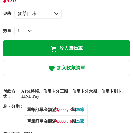
$870
常見問題
規格
折價券、紅利說明
數量
放入購物車
加入收藏清單
付款方
ATM轉帳、信用卡分三期、信用卡分六期、信用卡刷卡、
LINE Pay
式：
刷卡分期：
單筆訂單金額滿
3,000
，
3
期
25家
單筆訂單金額滿
6,000
，
6
期
25家