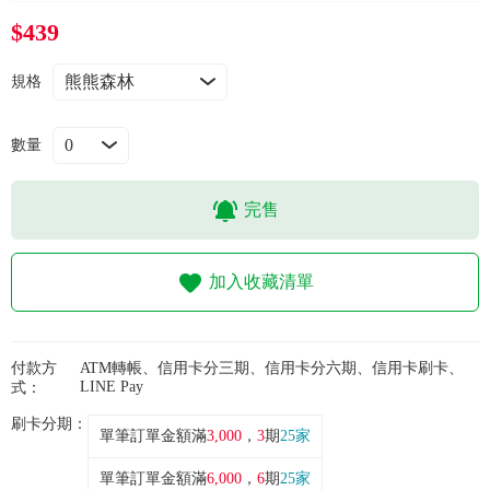
常見問題
$439
折價券、紅利說明
規格
數量
完售
加入收藏清單
付款方
ATM轉帳、信用卡分三期、信用卡分六期、信用卡刷卡、
LINE Pay
式：
刷卡分期：
單筆訂單金額滿
3,000
，
3
期
25家
單筆訂單金額滿
6,000
，
6
期
25家