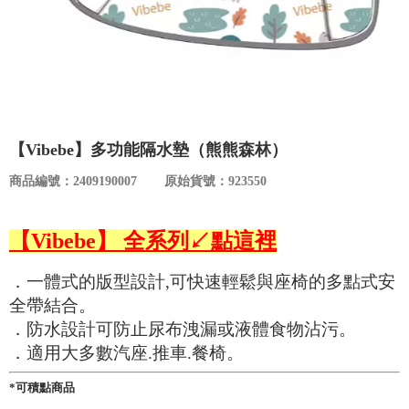
食品／健康食補
優惠券查詢
寵物
登入
名人嚴選
【Vibebe】多功能隔水墊（熊熊森林）
優惠活動
商品編號：2409190007
原始貨號：923550
關於我們
【Vibebe】 全系列↙點這裡
合作提案
．一體式的版型設計,可快速輕鬆與座椅的多點式安
全帶結合。
購物流程
．防水設計可防止尿布洩漏或液體食物沾污。
．適用大多數汽座.推車.餐椅。
會員專區
*可積點商品