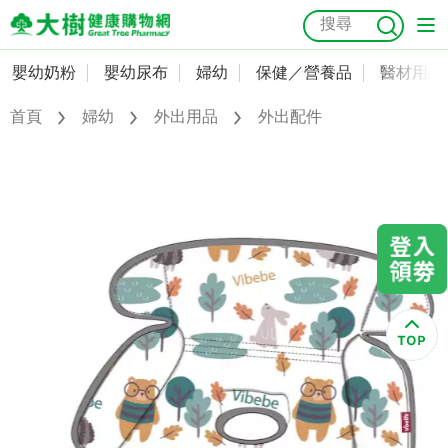
嬰幼奶粉
嬰幼尿布
婦幼
保健／營養品
醫材用品
嬰幼奶粉
會員資料及密碼修改
首頁
婦幼
外出用品
外出配件
嬰幼尿布
常用收件人清單
抗菌
尿布
大樹獨家
益生菌
魚油
幼兒米餅
貓砂
奶瓶奶嘴
婦幼
訂單查詢
保健／營養品
收藏清單
醫材用品
紅利點數查詢
成人照護
購物金查詢
美容／個人清潔
優惠券領取