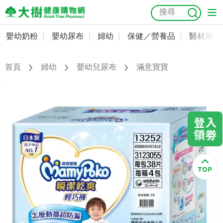
嬰幼奶粉
嬰幼尿布
婦幼
保健／營養品
醫材用品
嬰幼奶粉
會員資料及密碼修改
嬰幼尿布
常用收件人清單
首頁
婦幼
嬰幼兒尿布
滿意寶寶
抗菌
尿布
大樹獨家
益生菌
魚油
幼兒米餅
貓砂
奶瓶奶嘴
婦幼
訂單查詢
保健／營養品
收藏清單
醫材用品
紅利點數查詢
成人照護
購物金查詢
美容／個人清潔
優惠券領取