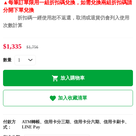
常見問題
▲
每筆訂單限用一組折扣碼兌換，如需兌換兩組折扣碼請
分開下單兌換
折扣碼一經使用恕不返還，取消或退貨仍會列入使用
折價券、紅利說明
次數計算
$1,335
$1,756
數量
放入購物車
加入收藏清單
付款方
ATM轉帳、信用卡分三期、信用卡分六期、信用卡刷卡、
LINE Pay
式：