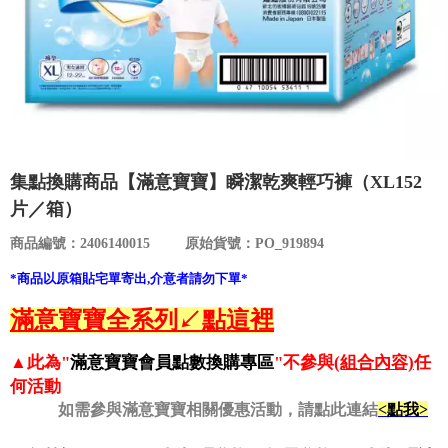
食品／健康食補
優惠券查詢
寵物
登入
名人嚴選
優惠活動
集點換購商品【滿意寶寶】瞬潔乾爽輕巧褲（XL152
片／箱）
關於我們
商品編號：2406140015
原始貨號：PO_919894
*商品以原箱貼宅單寄出,介意者請勿下單*
合作提案
滿意寶寶
全系列↙點這裡
購物流程
▲
此為"
滿意寶寶
會員點數換購專區
"不參與
(組合內容)
任
何活動
會員專區
如需參與滿意寶寶相關優惠活動，請點此連結
<點我>