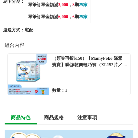
刷卡分期：
單筆訂單金額滿
3,000
，
3
期
25家
單筆訂單金額滿
6,000
，
6
期
25家
運送方式：
宅配
組合內容
（領券再折$150）【MamyPoko 滿意
寶寶】瞬潔乾爽輕巧褲（XL152片／
箱） + -單一規格
數量：1
商品特色
商品規格
注意事項