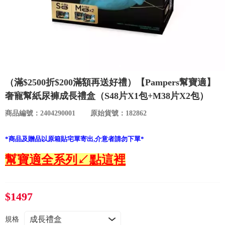
食品／健康食補
優惠券查詢
寵物
登入
名人嚴選
（滿$2500折$200滿額再送好禮）【Pampers幫寶適】
優惠活動
奢寵幫紙尿褲成長禮盒（S48片X1包+M38片X2包）
商品編號：2404290001
原始貨號：182862
關於我們
*商品及贈品以原箱貼宅單寄出,介意者請勿下單*
合作提案
幫寶適全系列↙點這裡
購物流程
$1497
會員專區
規格