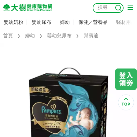
嬰幼奶粉
嬰幼尿布
婦幼
保健／營養品
醫材用品
嬰幼奶粉
會員資料及密碼修改
首頁
婦幼
嬰幼兒尿布
幫寶適
嬰幼尿布
常用收件人清單
抗菌
尿布
大樹獨家
益生菌
魚油
幼兒米餅
貓砂
奶瓶奶嘴
婦幼
訂單查詢
保健／營養品
收藏清單
醫材用品
紅利點數查詢
成人照護
購物金查詢
美容／個人清潔
優惠券領取