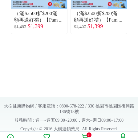
（滿$2500折$200滿
（滿$2500折$200滿
（
額再送好禮）【Pam
額再送好禮）【Pam
$1,399
$1,399
pers幫寶適】奢寵幫
pers幫寶適】奢寵幫
p
$1,497
$1,497
$1
黏貼型紙尿褲／尿
黏貼型紙尿褲／尿
布（NB54片x3包／
布（S48片x3包／
箱）
箱）
大樹健康購物網 / 客服電話：0800-678-222 / 330 桃園市桃園區復興路
186號18樓
服務時間 : 週一~週五09:00~20:00，週六~週日09:00~17:00
Copyright © 2016 大樹連鎖藥局. All Rights Reserved.
0
販售業者資料：