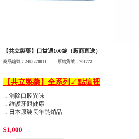
食品／健康食補
優惠券查詢
寵物
登入
名人嚴選
【共立製藥】口益適100錠（廠商直送）
優惠活動
商品編號：2403270011
原始貨號：701772
關於我們
【共立製藥】全系列↙點這裡
合作提案
．消除口腔異味
．維護牙齦健康
購物流程
．日本原裝長年熱銷品
會員專區
$1,000