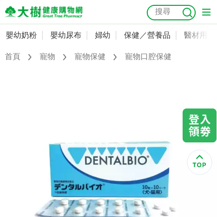
嬰幼奶粉
嬰幼尿布
婦幼
保健／營養品
醫材用品
嬰幼奶粉
會員資料及密碼修改
首頁
寵物
寵物保健
寵物口腔保健
嬰幼尿布
常用收件人清單
抗菌
尿布
大樹獨家
益生菌
魚油
幼兒米餅
貓砂
奶瓶奶嘴
婦幼
訂單查詢
保健／營養品
收藏清單
醫材用品
紅利點數查詢
成人照護
購物金查詢
美容／個人清潔
優惠券領取