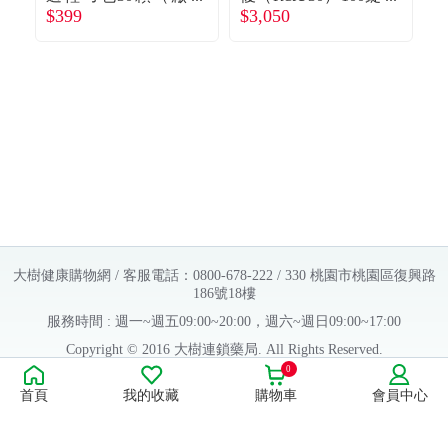
$399
$3,050
$
商直送）
（廠商直送）
大樹健康購物網 / 客服電話：0800-678-222 / 330 桃園市桃園區復興路
186號18樓
服務時間 : 週一~週五09:00~20:00，週六~週日09:00~17:00
Copyright © 2016 大樹連鎖藥局. All Rights Reserved.
0
販售業者資料：
首頁
我的收藏
購物車
會員中心
許可執照字號：桃字市藥販字第623202B480 號
藥商名稱：大樹醫藥股份有限公司
藥商地址：桃園市桃園區復興路186號18樓