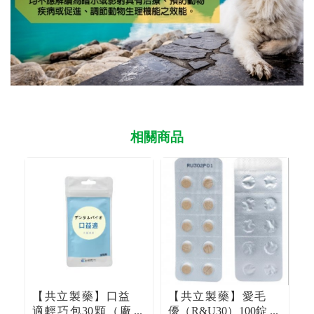
相關商品
【共立製藥】口益
【共立製藥】愛毛
適輕巧包30顆（廠
優（R&U30）100錠