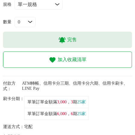
常見問題
規格
折價券、紅利說明
數量
完售
加入收藏清單
付款方
ATM轉帳、信用卡分三期、信用卡分六期、信用卡刷卡、
LINE Pay
式：
刷卡分期：
單筆訂單金額滿
3,000
，
3
期
25家
單筆訂單金額滿
6,000
，
6
期
25家
運送方式：
宅配