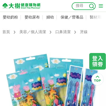
嬰幼奶粉
嬰幼尿布
婦幼
保健／營養品
醫材用品
嬰幼奶粉
會員資料及密碼修改
嬰幼尿布
常用收件人清單
首頁
美容／個人清潔
口鼻清潔
牙線
抗菌
尿布
大樹獨家
益生菌
魚油
幼兒米餅
貓砂
奶瓶奶嘴
婦幼
訂單查詢
保健／營養品
收藏清單
醫材用品
紅利點數查詢
成人照護
購物金查詢
美容／個人清潔
優惠券領取