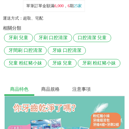
單筆訂單金額滿
6,000
，
6
期
25家
運送方式：
超取、宅配
相關分類
牙刷 兒童
牙刷 口腔清潔
口腔清潔 兒童
牙間刷 口腔清潔
牙線 口腔清潔
兒童 粉紅豬小妹
牙線 兒童
牙刷 粉紅豬小妹
商品特色
商品規格
注意事項