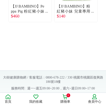
【JJ BAMBINO】Pe
【JJ BAMBINO】粉
【
ppa Pig 粉紅豬小妹
紅豬小妹 兒童專用
$460
$140
$
兒童牙線*2包(50支/
牙線棒（50入／
包)+牙刷*1組(2支/
包）
組)（經濟包）
大樹健康購物網 / 客服電話：0800-678-222 / 330 桃園市桃園區復興路
186號18樓
服務時間 : 週一~週五09:00~20:00，週六~週日09:00~17:00
Copyright © 2016 大樹連鎖藥局. All Rights Reserved.
0
首頁
我的收藏
購物車
會員中心
販售業者資料：
許可執照字號：桃字市藥販字第623202B480 號