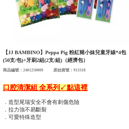
食品／健康食補
優惠券查詢
寵物
登入
名人嚴選
優惠活動
【JJ BAMBINO】Peppa Pig 粉紅豬小妹兒童牙線*4包
(50支/包)+牙刷2組(2支/組)（經濟包）
關於我們
商品編號：2401250009
原始貨號：913318
合作提案
口腔清潔組 全系列↙點這裡
購物流程
．造型尾瑞安全不會有刺傷危險
．拉力強不易斷裂
會員專區
．可愛特殊造型