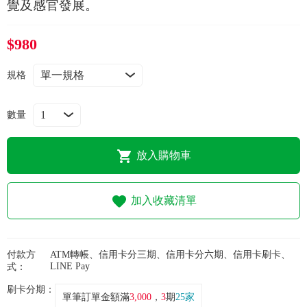
常見問題
覺及感官發展。
折價券、紅利說明
$980
規格
數量
放入購物車
加入收藏清單
付款方
ATM轉帳、信用卡分三期、信用卡分六期、信用卡刷卡、
LINE Pay
式：
刷卡分期：
單筆訂單金額滿
3,000
，
3
期
25家