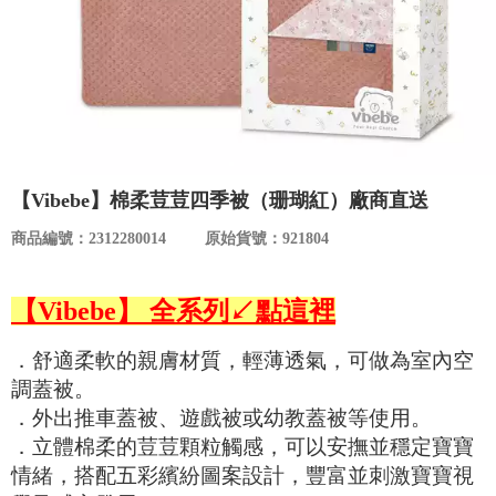
食品／健康食補
優惠券查詢
寵物
登入
名人嚴選
優惠活動
【Vibebe】棉柔荳荳四季被（珊瑚紅）廠商直送
商品編號：2312280014
原始貨號：921804
關於我們
【Vibebe】 全系列↙點這裡
合作提案
．舒適柔軟的親膚材質，輕薄透氣，可做為室內空
購物流程
調蓋被。
．外出推車蓋被、遊戲被或幼教蓋被等使用。
會員專區
．立體棉柔的荳荳顆粒觸感，可以安撫並穩定寶寶
情緒，搭配五彩繽紛圖案設計，豐富並刺激寶寶視