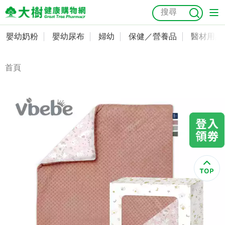
嬰幼奶粉
嬰幼尿布
婦幼
保健／營養品
醫材用品
嬰幼奶粉
會員資料及密碼修改
嬰幼尿布
常用收件人清單
首頁
抗菌
尿布
大樹獨家
益生菌
魚油
幼兒米餅
貓砂
奶瓶奶嘴
婦幼
訂單查詢
保健／營養品
收藏清單
醫材用品
紅利點數查詢
成人照護
購物金查詢
美容／個人清潔
優惠券領取