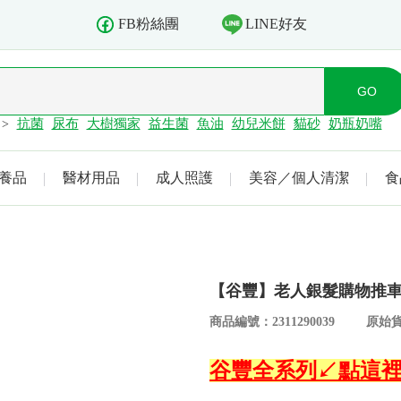
LINE好友
FB粉絲團
抗菌
尿布
大樹獨家
益生菌
魚油
幼兒米餅
貓砂
奶瓶奶嘴
>
養品
醫材用品
成人照護
美容／個人清潔
食
【谷豐】老人銀髮購物推車F
商品編號：2311290039
原始貨
谷豐全系列↙點這