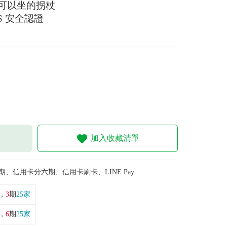
可以坐的拐杖
S 安全認證
加入收藏清單
期、信用卡分六期、信用卡刷卡、LINE Pay
，
3
期
25家
，
6
期
25家