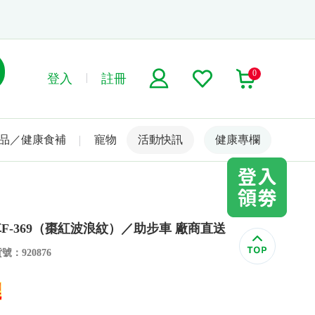
0
登入
註冊
品／健康食補
寵物
活動快訊
名人嚴選
健康專欄
-369（棗紅波浪紋）／助步車 廠商直送
號：920876
裡