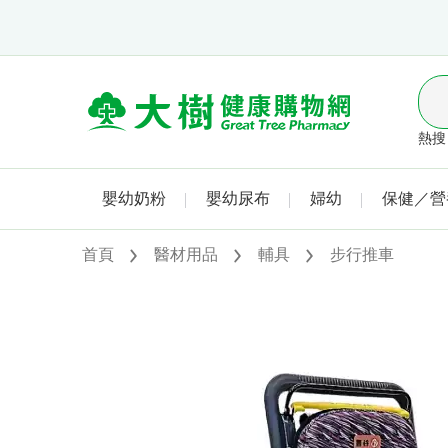
熱搜 
嬰幼奶粉
嬰幼尿布
婦幼
保健／營
首頁
醫材用品
輔具
步行推車