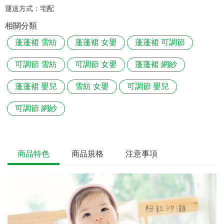
運送方式：
宅配
相關分類
蓬蓬裙 雪紡
蓬蓬裙 女嬰
蓬蓬裙 可調節
可調節 雪紡
可調節 女嬰
蓬蓬裙 網紗
蓬蓬裙 嬰兒
雪紡 女嬰
可調節 嬰兒
可調節 網紗
商品特色
商品規格
注意事項