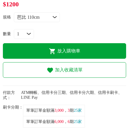
常見問題
$1200
折價券、紅利說明
規格
數量
放入購物車
加入收藏清單
付款方
ATM轉帳、信用卡分三期、信用卡分六期、信用卡刷卡、
LINE Pay
式：
刷卡分期：
單筆訂單金額滿
3,000
，
3
期
25家
單筆訂單金額滿
6,000
，
6
期
25家