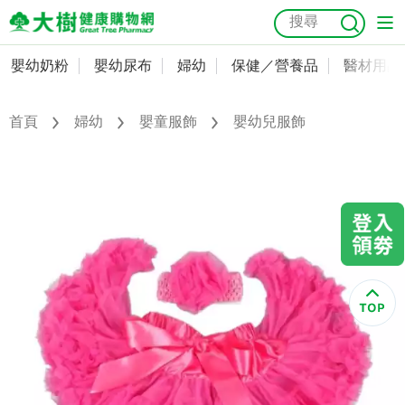
嬰幼奶粉
嬰幼尿布
婦幼
保健／營養品
醫材用品
嬰幼奶粉
會員資料及密碼修改
嬰幼尿布
常用收件人清單
首頁
婦幼
嬰童服飾
嬰幼兒服飾
抗菌
尿布
大樹獨家
益生菌
魚油
幼兒米餅
貓砂
奶瓶奶嘴
婦幼
訂單查詢
保健／營養品
收藏清單
醫材用品
紅利點數查詢
成人照護
購物金查詢
美容／個人清潔
優惠券領取