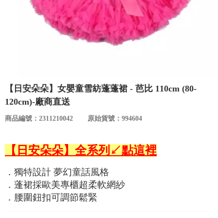
食品／健康食補
優惠券查詢
寵物
登入
名人嚴選
優惠活動
【日安朵朵】女嬰童雪紡蓬蓬裙 - 芭比 110cm (80-
120cm)-廠商直送
關於我們
商品編號：2311210042
原始貨號：994604
合作提案
【日安朵朵】全系列↙點這裡
購物流程
．獨特設計 夢幻童話風格
．蓬裙採歐美專櫃超柔軟網紗
會員專區
．腰圍鈕扣可調節鬆緊