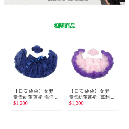
相關商品
【日安朵朵】女嬰
【日安朵朵】女嬰
童雪紡蓬蓬裙 海洋
童雪紡蓬蓬裙 - 葛利
童
$1,200
$1,200
$
之心 110cm (80120c
特 100cm (80-120cm)
公
m)廠商直送
-廠商直送
3