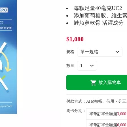
每顆足量40毫克UC2
添加葡萄糖胺、維生素
鮭魚鼻軟骨 活躍成分
$1,080
規格
數量
放入購物車
付款方式：
ATM轉帳、信用卡分三
刷卡分期：
單筆訂單金額滿
3,000
單筆訂單金額滿
6,000