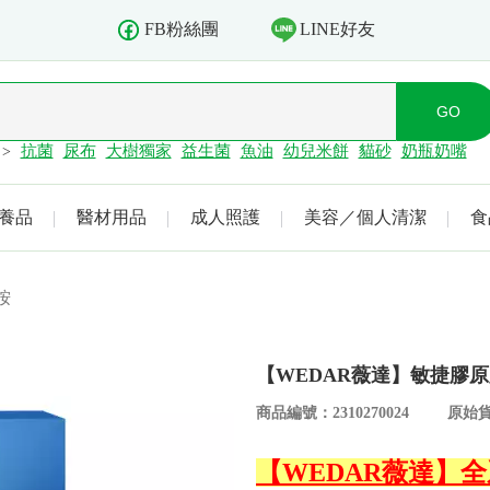
LINE好友
FB粉絲團
抗菌
尿布
大樹獨家
益生菌
魚油
幼兒米餅
貓砂
奶瓶奶嘴
>
養品
醫材用品
成人照護
美容／個人清潔
食
胺
【WEDAR薇達】敏捷膠原膠
商品編號：2310270024
原始貨
【WEDAR薇達】