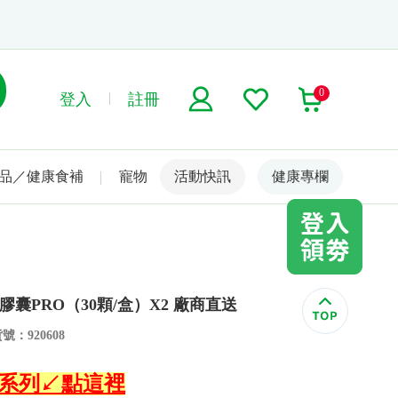
0
登入
註冊
品／健康食補
寵物
活動快訊
名人嚴選
健康專欄
囊PRO（30顆/盒）X2 廠商直送
號：920608
全系列↙點這裡