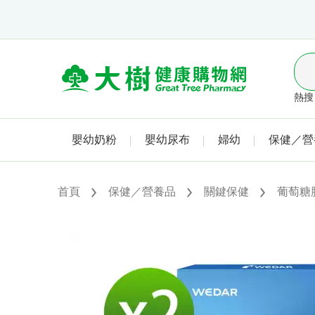
熱搜 
嬰幼奶粉
嬰幼尿布
婦幼
保健／營
首頁
保健／營養品
關鍵保健
葡萄糖