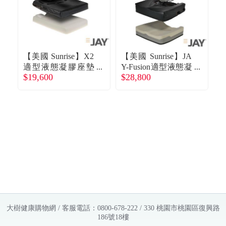
【美國 Sunrise】X2
【美國 Sunrise】JA
【
適型液態凝膠座墊
Y-Fusion適型液態凝
$19,600
$28,800
$
／16吋座寬 ／標準
膠座墊／16吋座寬
款 廠商直送
／標準款 廠商直送
款
大樹健康購物網 / 客服電話：0800-678-222 / 330 桃園市桃園區復興路
186號18樓