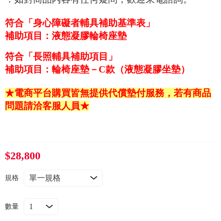
常見問題
符合「身心障礙者輔具補助基準表」
折價券、紅利說明
補助項目：液態凝膠輪椅座墊
符合「長照輔具補助項目」
補助項目：輪椅座墊－C款（液態凝膠坐墊）
★電商平台購買皆無提供代償墊付服務，若有商品
問題請洽客服人員★
$28,800
規格
數量