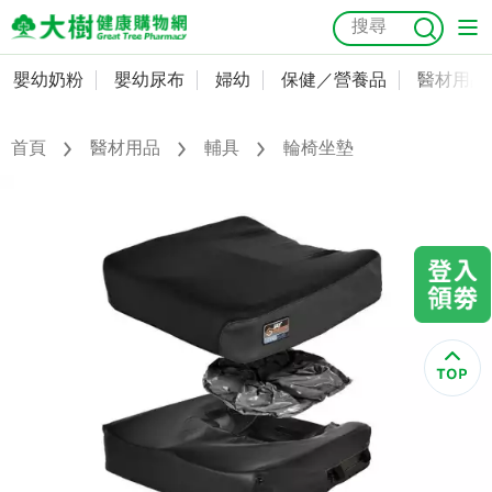
嬰幼奶粉
嬰幼尿布
婦幼
保健／營養品
醫材用品
嬰幼奶粉
會員資料及密碼修改
嬰幼尿布
常用收件人清單
首頁
醫材用品
輔具
輪椅坐墊
抗菌
尿布
大樹獨家
益生菌
魚油
幼兒米餅
貓砂
奶瓶奶嘴
婦幼
訂單查詢
保健／營養品
收藏清單
醫材用品
紅利點數查詢
成人照護
購物金查詢
美容／個人清潔
優惠券領取