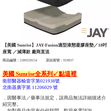
食品／健康食補
優惠券查詢
寵物
登入
名人嚴選
優惠活動
【美國 Sunrise】JAY-Fusion適型液態凝膠座墊／18吋
座寬 ／減薄款 廠商直送
關於我們
商品編號：2309250154
原始貨號：919837
合作提案
美國 Sunrise全系列↙點這裡
衛部醫器輸壹字第021938號
購物流程
北衛器廣字第 11206029 號
．因醫事法／藥事法規定，該商品無法詳細描述介
會員專區
紹完整。
．如對商品內容有任何疑問，歡迎來電諮詢。