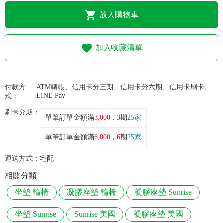
放入購物車
加入收藏清單
付款方
ATM轉帳、信用卡分三期、信用卡分六期、信用卡刷卡、
LINE Pay
式：
刷卡分期：
單筆訂單金額滿
3,000
，
3
期
25家
單筆訂單金額滿
6,000
，
6
期
25家
運送方式：
宅配
相關分類
坐墊 輪椅
凝膠座墊 輪椅
凝膠座墊 Sunrise
坐墊 Sunrise
Sunrise 美國
凝膠座墊 美國