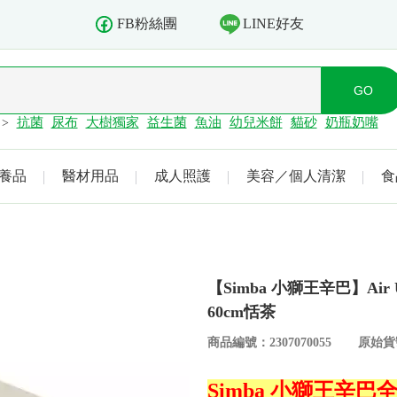
LINE好友
FB粉絲團
抗菌
尿布
大樹獨家
益生菌
魚油
幼兒米餅
貓砂
奶瓶奶嘴
>
養品
醫材用品
成人照護
美容／個人清潔
食
【Simba 小獅王辛巴】Ai
60cm恬茶
商品編號：2307070055
原始貨號
Simba 小獅王辛