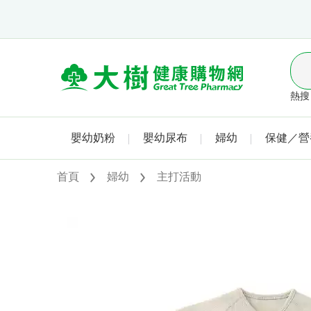
熱搜 
嬰幼奶粉
嬰幼尿布
婦幼
保健／營
首頁
婦幼
主打活動