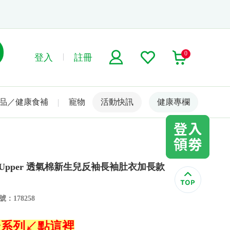
0
登入
註冊
品／健康食補
寵物
活動快訊
名人嚴選
健康專欄
r Upper 透氣棉新生兒反袖長袖肚衣加長款
：178258
巴全系列↙點這裡