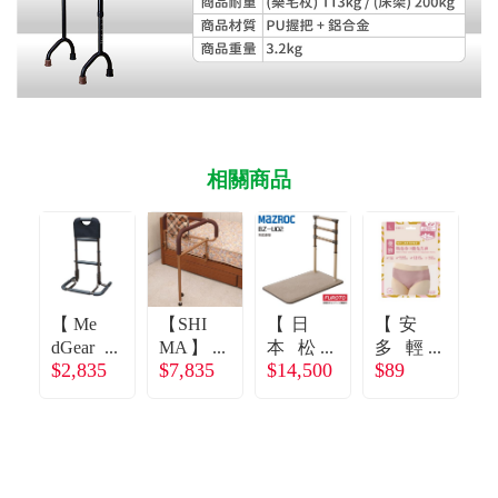
相關商品
【Me
【SHI
【日
【安
【
dGear
MA】
本松
多輕
E
$2,835
$7,835
$14,500
$89
美
床邊
六MA
旅
$6
而】
扶手
ZRO
行】
可調
(T型)
C】床
淑女
整床
廠商
邊一
型精
邊扶
直送
字型
梳棉
手起
起身
中腰