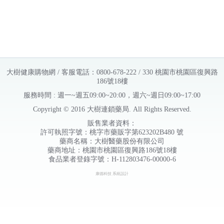
身架
扶手-
免洗
出
（含
廠送
褲(3
織
直送
入/包-
帶）
L)
／廠
商直
送
大樹健康購物網 / 客服電話：0800-678-222 / 330 桃園市桃園區復興路
186號18樓
服務時間 : 週一~週五09:00~20:00，週六~週日09:00~17:00
Copyright © 2016 大樹連鎖藥局. All Rights Reserved.
販售業者資料：
許可執照字號：桃字市藥販字第623202B480 號
藥商名稱：大樹醫藥股份有限公司
藥商地址：桃園市桃園區復興路186號18樓
食品業者登錄字號：H-112803476-00000-6
康德科技 系統設計