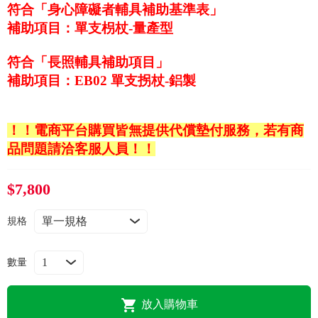
常見問題
符合「身心障礙者輔具補助基準表」
補助項目：單支枴杖-量產型
折價券、紅利說明
符合「長照輔具補助項目」
補助項目：EB02 單支拐杖-鋁製
！
！
電商平台購買皆無提供代償墊付服務，若有商
品問題請洽客服人員
！
！
$7,800
規格
數量
放入購物車