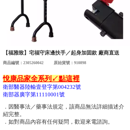
食品／健康食補
優惠券查詢
寵物
登入
名人嚴選
優惠活動
【福雅致】宅福守床邊扶手／起身加固款 廠商直送
商品編號：2305260042
原始貨號：910898
關於我們
悅康品家全系列↙點這裡
合作提案
衛部醫器陸輸壹登字第004232號
衛部器廣字第11110001號
購物流程
．因醫事法／藥事法規定，該商品無法詳細描述介
紹完整。
會員專區
．如對商品內容有任何疑問，歡迎來電諮詢。