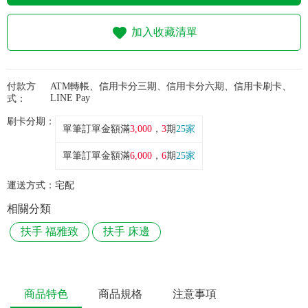
加入收藏清單
付款方
ATM轉帳、信用卡分三期、信用卡分六期、信用卡刷卡、
LINE Pay
式：
刷卡分期：
單筆訂單金額滿
3,000
，
3
期
25家
單筆訂單金額滿
6,000
，
6
期
25家
運送方式：
宅配
相關分類
扶手 福雅致
扶手 床邊
商品特色
商品規格
注意事項