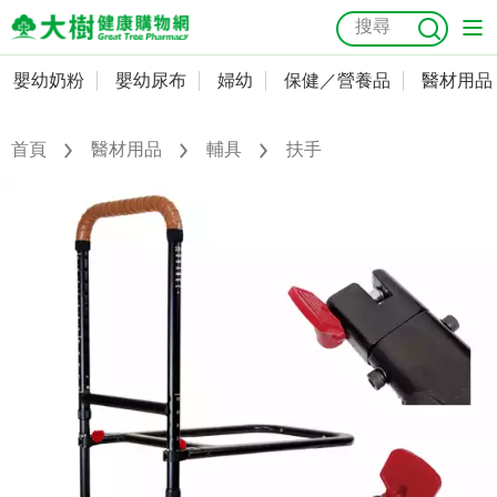
嬰幼奶粉
嬰幼尿布
婦幼
保健／營養品
醫材用品
嬰幼奶粉
會員資料及密碼修改
嬰幼尿布
常用收件人清單
首頁
醫材用品
輔具
扶手
抗菌
尿布
大樹獨家
益生菌
魚油
幼兒米餅
貓砂
奶瓶奶嘴
婦幼
訂單查詢
保健／營養品
收藏清單
醫材用品
紅利點數查詢
成人照護
購物金查詢
美容／個人清潔
優惠券領取