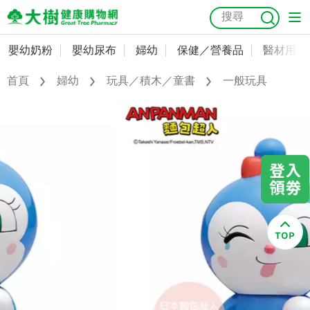
嬰幼奶粉
嬰幼尿布
婦幼
保健／營養品
醫材用品
嬰幼奶粉
會員資料及密碼修改
首頁
婦幼
玩具／積木／童書
一般玩具
嬰幼尿布
常用收件人清單
抗菌
尿布
大樹獨家
益生菌
魚油
幼兒米餅
貓砂
奶瓶奶嘴
婦幼
訂單查詢
保健／營養品
收藏清單
醫材用品
紅利點數查詢
成人照護
購物金查詢
美容／個人清潔
優惠券領取