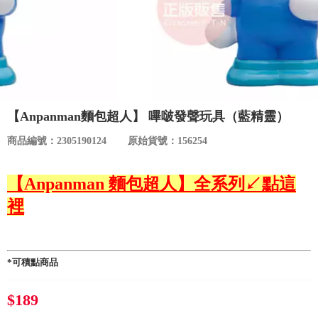
食品／健康食補
優惠券查詢
寵物
登入
名人嚴選
【Anpanman麵包超人】 嗶啵發聲玩具（藍精靈）
優惠活動
商品編號：2305190124
原始貨號：156254
關於我們
【Anpanman 麵包超人】全系列↙點這
裡
合作提案
購物流程
*可積點商品
會員專區
$189