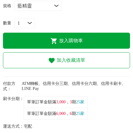
常見問題
規格
折價券、紅利說明
數量
放入購物車
加入收藏清單
付款方
ATM轉帳、信用卡分三期、信用卡分六期、信用卡刷卡、
LINE Pay
式：
刷卡分期：
單筆訂單金額滿
3,000
，
3
期
25家
單筆訂單金額滿
6,000
，
6
期
25家
運送方式：
宅配