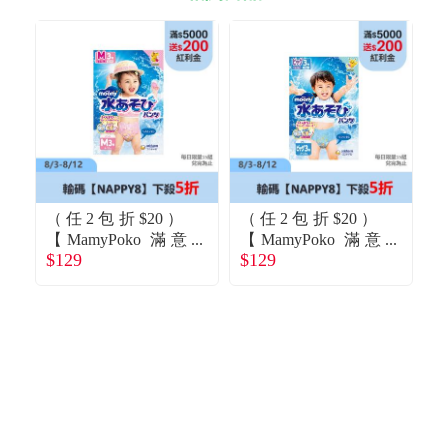
（任2包折$20）
（任2包折$20）
【MamyPoko 滿意
【MamyPoko 滿意
【
$129
$129
$
寶寶】Moony 玩水
寶寶】Moony 玩水
寶
褲／游泳尿褲／戲
褲／游泳尿褲／戲
水褲-女（M3片／
水褲-男（XL3片／
包）
包）