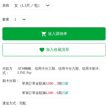
常見問題
規格
折價券、紅利說明
數量
放入購物車
加入收藏清單
付款方
ATM轉帳、信用卡分三期、信用卡分六期、信用卡刷卡、
LINE Pay
式：
刷卡分期：
單筆訂單金額滿
3,000
，
3
期
25家
單筆訂單金額滿
6,000
，
6
期
25家
運送方式：
宅配