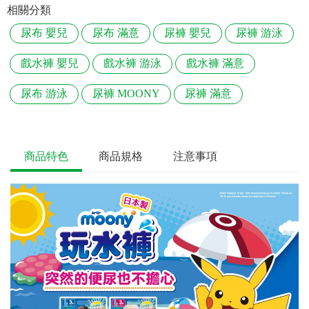
相關分類
尿布 嬰兒
尿布 滿意
尿褲 嬰兒
尿褲 游泳
戲水褲 嬰兒
戲水褲 游泳
戲水褲 滿意
尿布 游泳
尿褲 MOONY
尿褲 滿意
商品特色
商品規格
注意事項