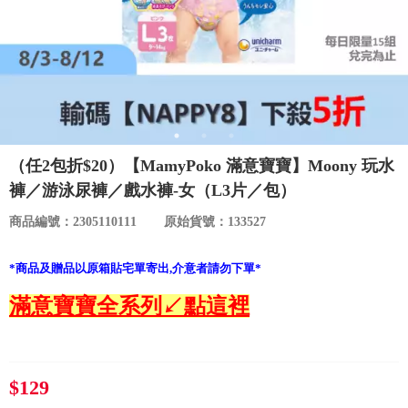
食品／健康食補
優惠券查詢
寵物
登入
名人嚴選
優惠活動
（任2包折$20）【MamyPoko 滿意寶寶】Moony 玩水
褲／游泳尿褲／戲水褲-女（L3片／包）
關於我們
商品編號：2305110111
原始貨號：133527
合作提案
*商品及贈品以原箱貼宅單寄出,介意者請勿下單*
滿意寶寶全系列↙點這裡
購物流程
會員專區
$129