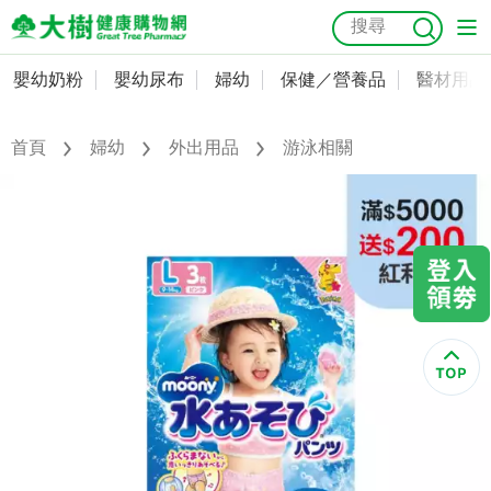
嬰幼奶粉
嬰幼尿布
婦幼
保健／營養品
醫材用品
嬰幼奶粉
會員資料及密碼修改
嬰幼尿布
常用收件人清單
首頁
婦幼
外出用品
游泳相關
抗菌
尿布
大樹獨家
益生菌
魚油
幼兒米餅
貓砂
奶瓶奶嘴
婦幼
訂單查詢
保健／營養品
收藏清單
醫材用品
紅利點數查詢
成人照護
購物金查詢
美容／個人清潔
優惠券領取