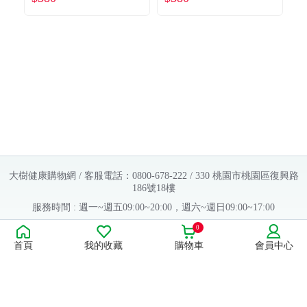
大樹健康購物網 / 客服電話：0800-678-222 / 330 桃園市桃園區復興路
186號18樓
服務時間 : 週一~週五09:00~20:00，週六~週日09:00~17:00
Copyright © 2016 大樹連鎖藥局. All Rights Reserved.
0
首頁
我的收藏
購物車
會員中心
販售業者資料：
許可執照字號：桃字市藥販字第623202B480 號
藥商名稱：大樹醫藥股份有限公司
藥商地址：桃園市桃園區復興路186號18樓
食品業者登錄字號：H-112803476-00000-6