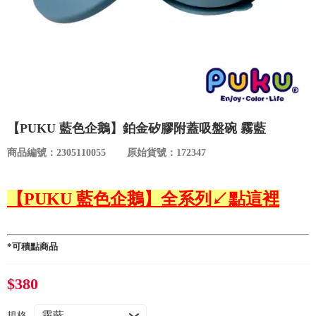
食品／健康食補
優惠券查詢
寵物
登入
名人嚴選
優惠活動
【PUKU 藍色企鵝】鉑金矽膠附蓋吸盤碗 霧藍
商品編號：2305110055
原始貨號：172347
關於我們
【PUKU 藍色企鵝】全系列↙點這裡
合作提案
購物流程
*可積點商品
會員專區
$380
規格