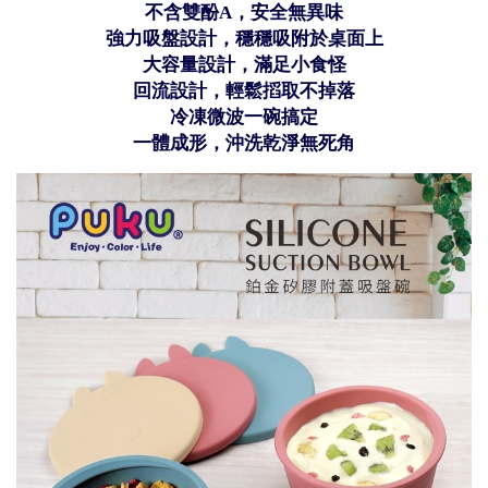
不含雙酚A，安全無異味
強力吸盤設計，穩穩吸附於桌面上
大容量設計，滿足小食怪
回流設計，輕鬆搯取不掉落
冷凍微波一碗搞定
一體成形，沖洗乾淨無死角