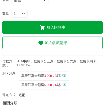
常見問題
數量
折價券、紅利說明
放入購物車
加入收藏清單
付款方
ATM轉帳、信用卡分三期、信用卡分六期、信用卡刷卡、
LINE Pay
式：
刷卡分期：
單筆訂單金額滿
3,000
，
3
期
25家
單筆訂單金額滿
6,000
，
6
期
25家
運送方式：
宅配
相關分類