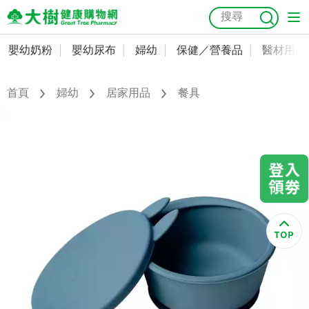
嬰幼奶粉
嬰幼尿布
婦幼
保健／營養品
醫材用品
嬰幼奶粉
會員資料及密碼修改
嬰幼尿布
常用收件人清單
首頁
婦幼
居家用品
餐具
抗菌
尿布
大樹獨家
益生菌
魚油
幼兒米餅
貓砂
奶瓶奶嘴
婦幼
訂單查詢
保健／營養品
收藏清單
醫材用品
紅利點數查詢
成人照護
購物金查詢
美容／個人清潔
優惠券領取