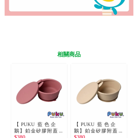
相關商品
【PUKU 藍色企
【PUKU 藍色企
鵝】鉑金矽膠附蓋
鵝】鉑金矽膠附蓋
$380
$380
$
吸盤碗 杏粉
吸盤碗 司康