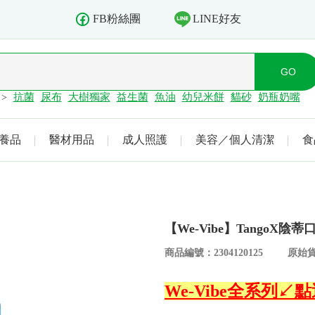
LINE好友
FB粉絲團
抗菌
尿布
大樹獨家
益生菌
魚油
幼兒米餅
貓砂
奶瓶奶嘴
>
養品
醫材用品
成人照護
美容／個人清潔
食
【We-Vibe】Tango
商品編號：2304120125
原始貨
We-Vibe全系列↙