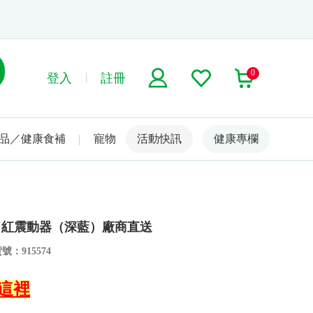
0
登入
註冊
品／健康食補
寵物
活動快訊
名人嚴選
健康專欄
X陰蒂口紅震動器（深藍）廠商直送
號：915574
點這裡