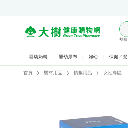
熱搜 
嬰幼奶粉
嬰幼尿布
婦幼
保健／營
首頁
醫材用品
情趣用品
女性專區