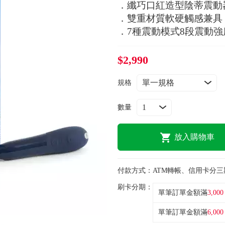
．纖巧口紅造型陰蒂震動
．雙重材質軟硬觸感兼具
．7種震動模式8段震動強
$2,990
規格
數量
放入購物車
付款方式：
ATM轉帳、信用卡分三
刷卡分期：
單筆訂單金額滿
3,000
單筆訂單金額滿
6,000