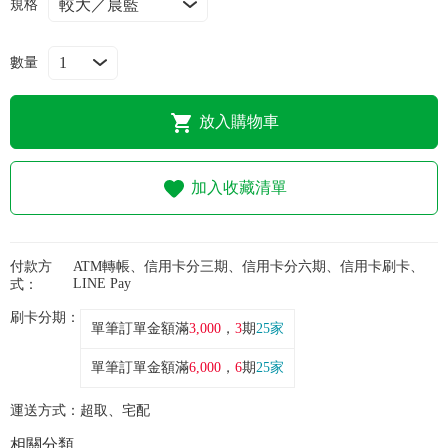
常見問題
規格
折價券、紅利說明
數量
放入購物車
加入收藏清單
付款方
ATM轉帳、信用卡分三期、信用卡分六期、信用卡刷卡、
LINE Pay
式：
刷卡分期：
單筆訂單金額滿
3,000
，
3
期
25家
單筆訂單金額滿
6,000
，
6
期
25家
運送方式：
超取、宅配
相關分類