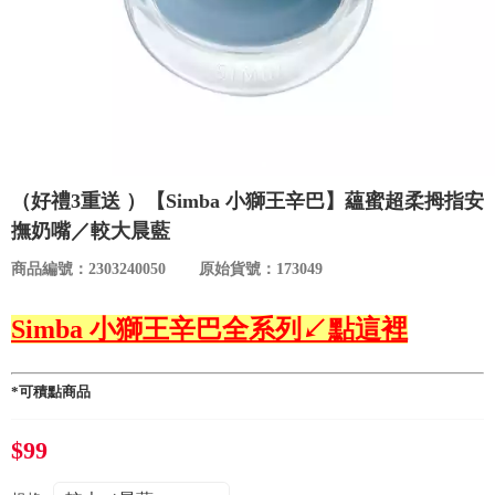
食品／健康食補
優惠券查詢
寵物
登入
名人嚴選
優惠活動
（好禮3重送 ）【Simba 小獅王辛巴】蘊蜜超柔拇指安
撫奶嘴／較大晨藍
關於我們
商品編號：2303240050
原始貨號：173049
合作提案
Simba 小獅王辛巴全系列↙點這裡
購物流程
*可積點商品
會員專區
$99