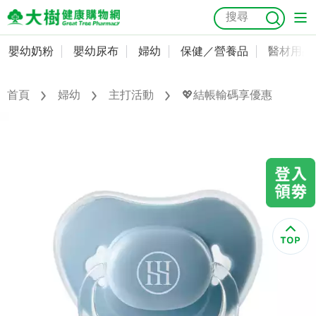
嬰幼奶粉
嬰幼尿布
婦幼
保健／營養品
醫材用品
嬰幼奶粉
會員資料及密碼修改
嬰幼尿布
常用收件人清單
首頁
婦幼
主打活動
💖結帳輸碼享優惠
抗菌
尿布
大樹獨家
益生菌
魚油
幼兒米餅
貓砂
奶瓶奶嘴
婦幼
訂單查詢
保健／營養品
收藏清單
醫材用品
紅利點數查詢
成人照護
購物金查詢
美容／個人清潔
優惠券領取