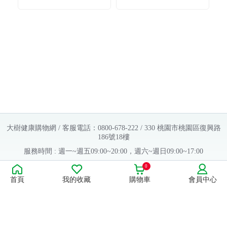
奶嘴／初生晨藍
奶嘴／較大栗粉
大樹健康購物網 / 客服電話：0800-678-222 / 330 桃園市桃園區復興路
186號18樓
服務時間 : 週一~週五09:00~20:00，週六~週日09:00~17:00
Copyright © 2016 大樹連鎖藥局. All Rights Reserved.
0
首頁
我的收藏
購物車
會員中心
販售業者資料：
許可執照字號：桃字市藥販字第623202B480 號
藥商名稱：大樹醫藥股份有限公司
藥商地址：桃園市桃園區復興路186號18樓
食品業者登錄字號：H-112803476-00000-6