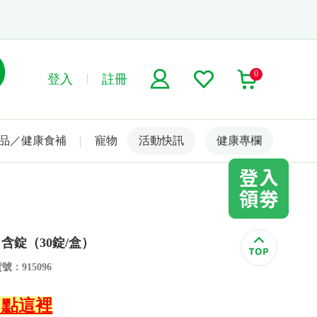
0
登入
註冊
品／健康食補
寵物
活動快訊
名人嚴選
健康專欄
含錠（30錠/盒）
號：915096
↙點這裡