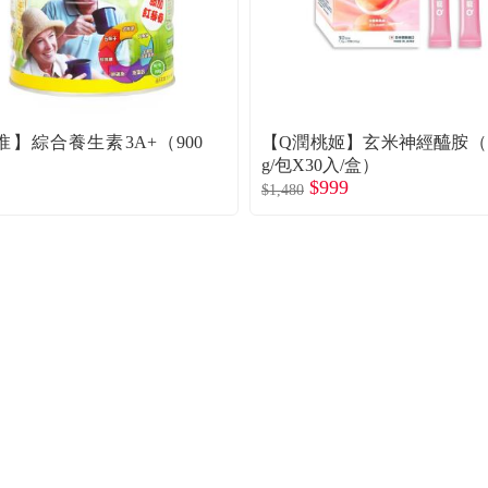
淮】綜合養生素3A+（900
【Q潤桃姬】玄米神經醯胺（1
g/包X30入/盒）
$999
$1,480