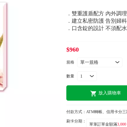
．雙重護盾配方 內外調理
．建立私密防護 告別婦科
．口含錠的設計 不須配水
$960
規格
數量
放入購物車
付款方式：
ATM轉帳、信用卡分三
刷卡分期：
單筆訂單金額滿
3,000