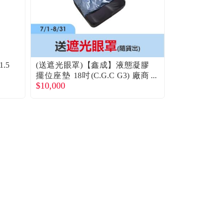
.5
(送遮光眼罩)【鑫成】液態凝膠
【DARLIE
擺位座墊 18吋(C.G.C G3) 廠商
膏-草莓/蘋果
$10,000
$139
直送
$179