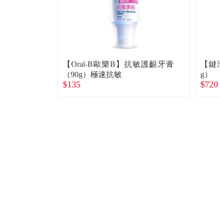
【Oral-B歐樂B】抗敏護齦牙膏
【鍵
（90g）極速抗敏
g）
$135
$720