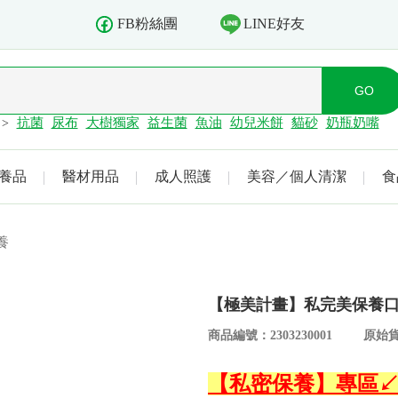
LINE好友
FB粉絲團
抗菌
尿布
大樹獨家
益生菌
魚油
幼兒米餅
貓砂
奶瓶奶嘴
>
養品
醫材用品
成人照護
美容／個人清潔
食
養
【極美計畫】私完美保養口
商品編號：2303230001
原始貨
【私密保養】專區