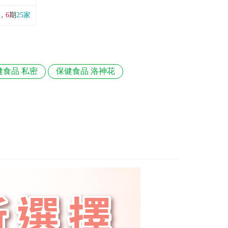
，
6
期
25家
健食品 私密
保健食品 洛神花