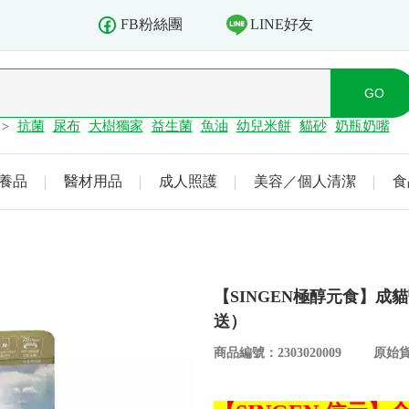
LINE好友
FB粉絲團
抗菌
尿布
大樹獨家
益生菌
魚油
幼兒米餅
貓砂
奶瓶奶嘴
>
養品
醫材用品
成人照護
美容／個人清潔
食
【SINGEN極醇元食】成
送）
商品編號：2303020009
原始貨