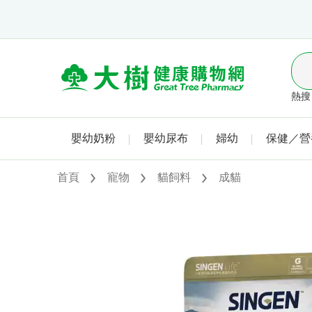
熱搜 
嬰幼奶粉
嬰幼尿布
婦幼
保健／營
首頁
寵物
貓飼料
成貓