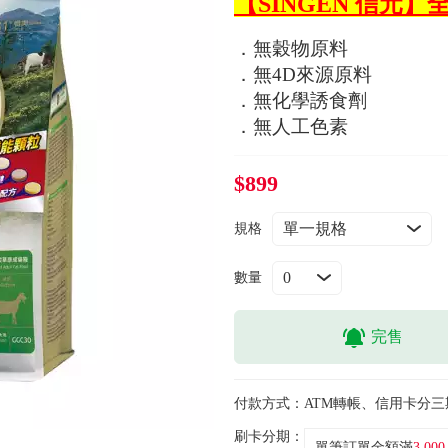
【SINGEN 信元
．無穀物原料
．無4D來源原料
．無化學誘食劑
．無人工色素
$899
規格
數量
完售
付款方式：
ATM轉帳、信用卡分三
刷卡分期：
單筆訂單金額滿
3,000