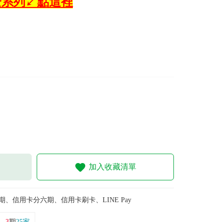
】全系列↙點這裡
加入收藏清單
期、信用卡分六期、信用卡刷卡、LINE Pay
，
3
期
25家