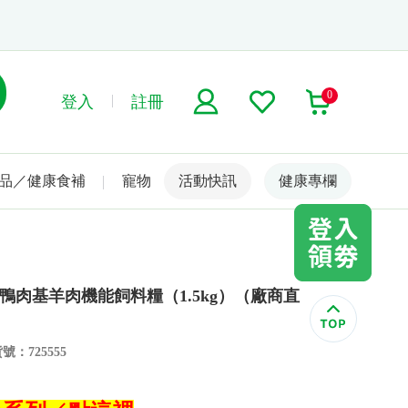
0
登入
註冊
品／健康食補
寵物
活動快訊
名人嚴選
健康專欄
貓鴨肉基羊肉機能飼料糧（1.5kg）（廠商直
號：725555