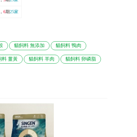
，
6
期
25家
穀
貓飼料 無添加
貓飼料 鴨肉
飼料 薑黃
貓飼料 羊肉
貓飼料 卵磷脂