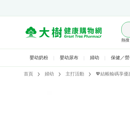
熱搜 
嬰幼奶粉
嬰幼尿布
婦幼
保健／營
首頁
婦幼
主打活動
💖結帳輸碼享優