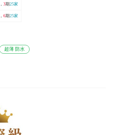
，
3
期
25家
，
6
期
25家
超薄 防水