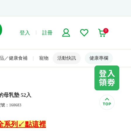
0
登入
註冊
品／健康食補
寵物
活動快訊
名人嚴選
健康專欄
的母乳墊 52入
號：160683
生】全系列↙點這裡