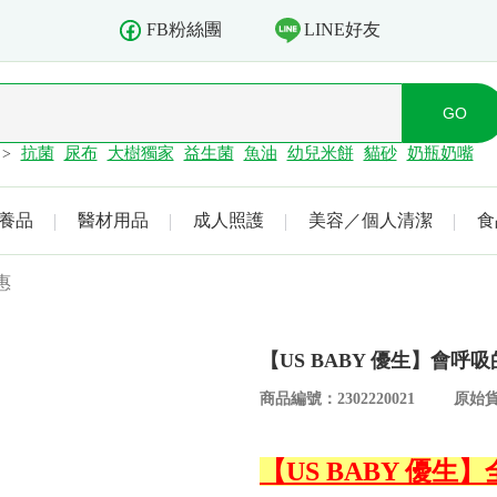
LINE好友
FB粉絲團
抗菌
尿布
大樹獨家
益生菌
魚油
幼兒米餅
貓砂
奶瓶奶嘴
>
養品
醫材用品
成人照護
美容／個人清潔
食
惠
【US BABY 優生】會呼吸
商品編號：2302220021
原始貨
【US BABY 優