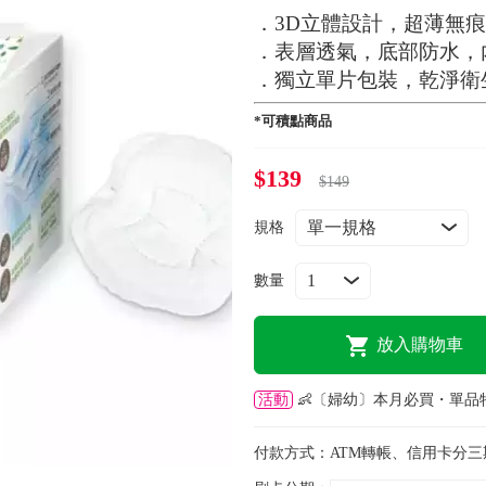
．3D立體設計，超薄無
．表層透氣，底部防水，
．獨立單片包裝，乾淨衛
*可積點商品
$139
$149
規格
數量
放入購物車
活動
👶〔婦幼〕本月必買・單品
付款方式：
ATM轉帳、信用卡分三