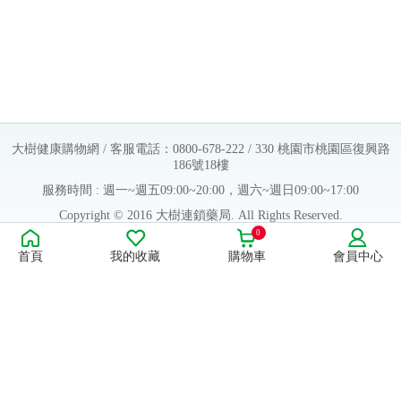
大樹健康購物網 / 客服電話：0800-678-222 / 330 桃園市桃園區復興路
186號18樓
服務時間 : 週一~週五09:00~20:00，週六~週日09:00~17:00
Copyright © 2016 大樹連鎖藥局. All Rights Reserved.
0
販售業者資料：
首頁
我的收藏
購物車
會員中心
許可執照字號：桃字市藥販字第623202B480 號
藥商名稱：大樹醫藥股份有限公司
藥商地址：桃園市桃園區復興路186號18樓
食品業者登錄字號：H-112803476-00000-6
康德科技 系統設計