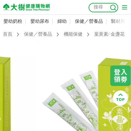
嬰幼奶粉
嬰幼尿布
婦幼
保健／營養品
醫材用品
嬰幼奶粉
會員資料及密碼修改
首頁
保健／營養品
機能保健
葉黃素/ 金盞花
嬰幼尿布
常用收件人清單
抗菌
尿布
大樹獨家
益生菌
魚油
幼兒米餅
貓砂
奶瓶奶嘴
婦幼
訂單查詢
保健／營養品
收藏清單
醫材用品
紅利點數查詢
成人照護
購物金查詢
美容／個人清潔
優惠券領取