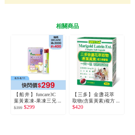
相關商品
【船井】funcare3C
【三多】金盞花萃
【
葉黃素凍-果凍三兄
取物(含葉黃素)複方
$299
$420
妹(15g*10包/盒)美
軟膠囊（50粒/盒）
囊
$399
$3
莓