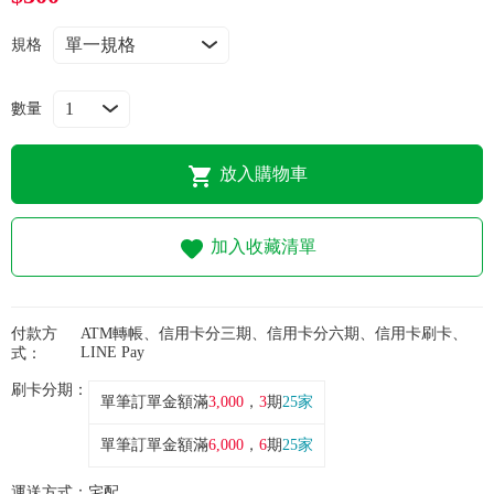
常見問題
規格
折價券、紅利說明
數量
放入購物車
加入收藏清單
付款方
ATM轉帳、信用卡分三期、信用卡分六期、信用卡刷卡、
LINE Pay
式：
刷卡分期：
單筆訂單金額滿
3,000
，
3
期
25家
單筆訂單金額滿
6,000
，
6
期
25家
運送方式：
宅配