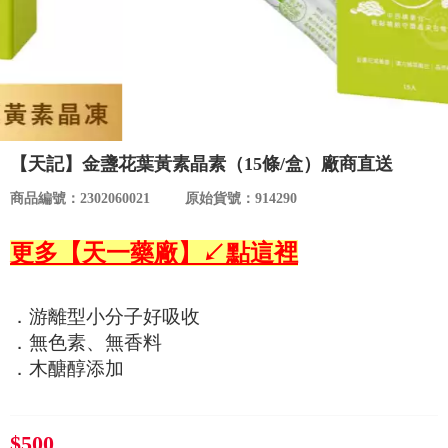
食品／健康食補
優惠券查詢
寵物
登入
名人嚴選
【天記】金盞花葉黃素晶素（15條/盒）廠商直送
優惠活動
商品編號：2302060021
原始貨號：914290
關於我們
更多【天一藥廠】↙點這裡
合作提案
．游離型小分子好吸收
．無色素、無香料
購物流程
．木醣醇添加
會員專區
$500