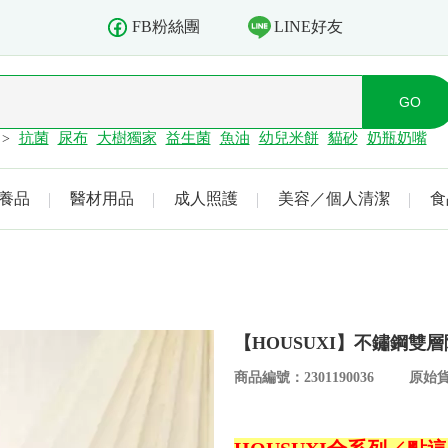
LINE好友
FB粉絲團
抗菌
尿布
大樹獨家
益生菌
魚油
幼兒米餅
貓砂
奶瓶奶嘴
>
養品
醫材用品
成人照護
美容／個人清潔
食
【HOUSUXI】不鏽鋼雙層
商品編號：2301190036
原始貨