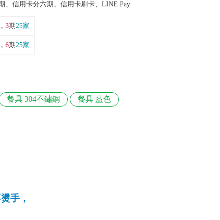
期、信用卡分六期、信用卡刷卡、LINE Pay
，
3
期
25家
，
6
期
25家
餐具 304不鏽鋼
餐具 藍色
不燙手，