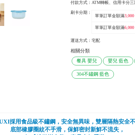
付款方式：
ATM轉帳、信用卡分三
刷卡分期：
單筆訂單金額滿
3,000
單筆訂單金額滿
6,000
運送方式：
宅配
相關分類
餐具 嬰兒
嬰兒 藍色
304不鏽鋼 藍色
SUXI採用食品級不鏽鋼，安全無異味，雙層隔熱安全
底部橡膠圈紋不手滑，保鮮密封新鮮不流失，