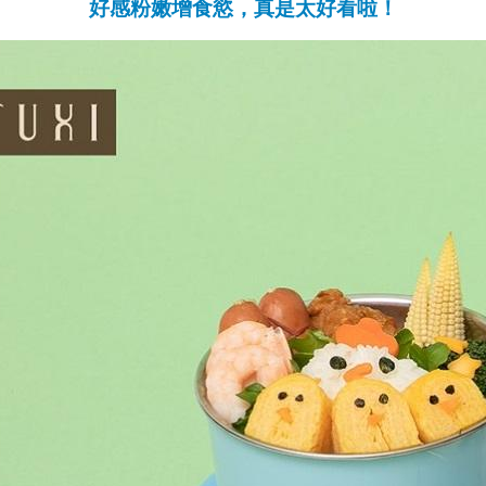
好感粉嫩增食慾，真是太好看啦！