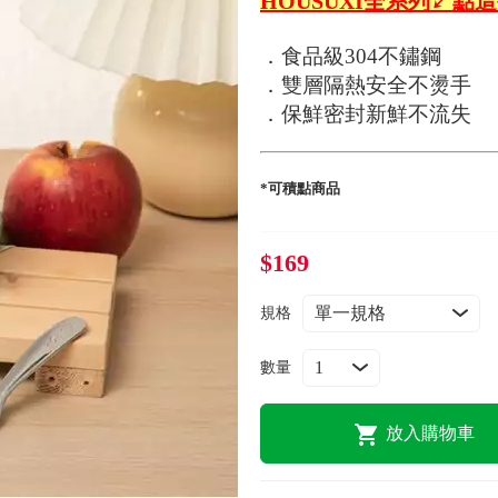
HOUSUXI全系列↙點
．食品級304不鏽鋼
．雙層隔熱安全不燙手
．保鮮密封新鮮不流失
*可積點商品
$169
規格
數量
放入購物車