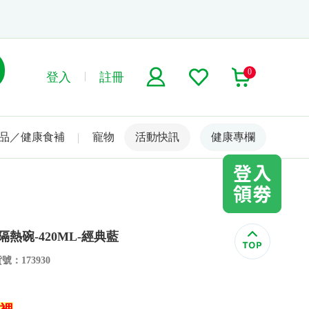
0
登入
註冊
品／健康食補
寵物
活動快訊
名人嚴選
健康專欄
隔熱碗-420ML-經典藍
號：173930