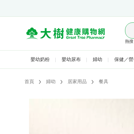
熱搜 
嬰幼奶粉
嬰幼尿布
婦幼
保健／營
首頁
婦幼
居家用品
餐具