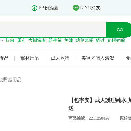
LINE好友
FB粉絲團
抗菌
尿布
大樹獨家
益生菌
魚油
幼兒米餅
貓砂
奶瓶奶嘴
>
養品
醫材用品
成人照護
美容／個人清潔
食
他照護用品
【包寧安】成人護理純水(加
送
商品編號：2211250056
原始貨