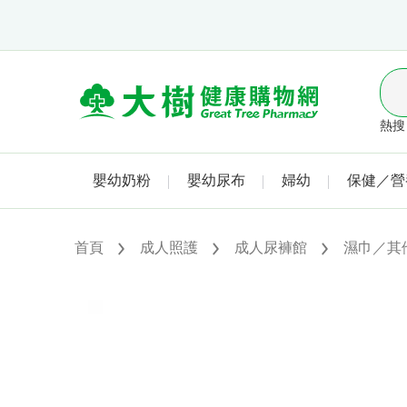
熱搜 
嬰幼奶粉
嬰幼尿布
婦幼
保健／營
首頁
成人照護
成人尿褲館
濕巾／其