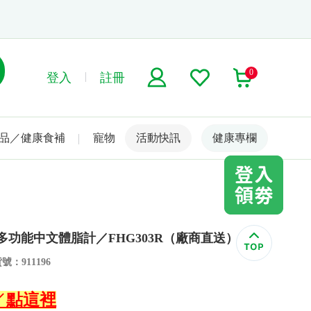
0
登入
註冊
品／健康食補
寵物
活動快訊
名人嚴選
健康專欄
塑多功能中文體脂計／FHG303R（廠商直送）
號：911196
↙點這裡