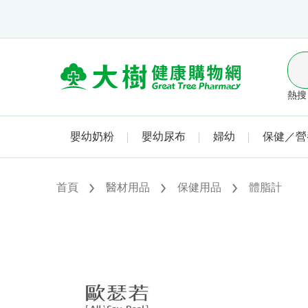
熱搜 
嬰幼奶粉
嬰幼尿布
婦幼
保健／營
首頁
醫材用品
保健用品
體脂計