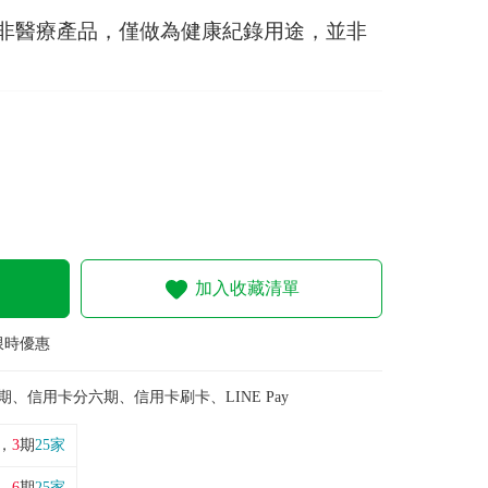
非醫療產品，僅做為健康紀錄用途，並非
加入收藏清單
 限時優惠
期、信用卡分六期、信用卡刷卡、LINE Pay
，
3
期
25家
，
6
期
25家