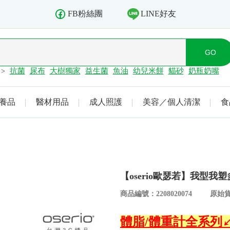
LINE好友
FB粉絲團
抗菌
尿布
大樹獨家
益生菌
魚油
幼兒米餅
貓砂
奶瓶奶嘴
>
養品
醫材用品
成人照護
美容／個人清潔
食
【oserio歐瑟若】我型我
商品編號：2208020074
原始貨
體脂/體重計全系列