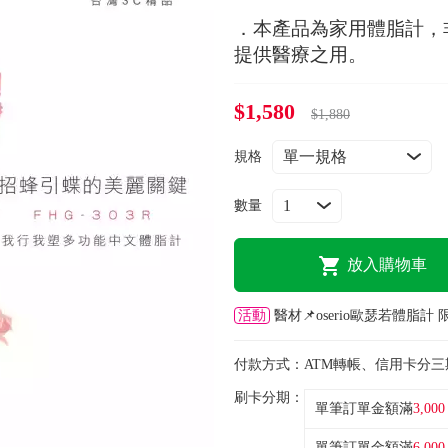
．本產品為家用體脂計，
提供醫療之用。
$1,580
$1,880
規格
數量
放入購物車
活動
醫材📌oserio歐瑟若體脂計
付款方式：
ATM轉帳、信用卡分三
刷卡分期：
單筆訂單金額滿
3,000
單筆訂單金額滿
6,000