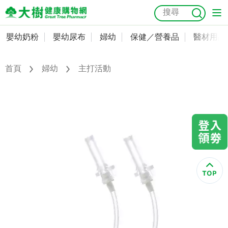
嬰幼奶粉
嬰幼尿布
婦幼
保健／營養品
醫材用品
嬰幼奶粉
會員資料及密碼修改
嬰幼尿布
常用收件人清單
首頁
婦幼
主打活動
抗菌
尿布
大樹獨家
益生菌
魚油
幼兒米餅
貓砂
奶瓶奶嘴
婦幼
訂單查詢
保健／營養品
收藏清單
醫材用品
紅利點數查詢
成人照護
購物金查詢
美容／個人清潔
優惠券領取