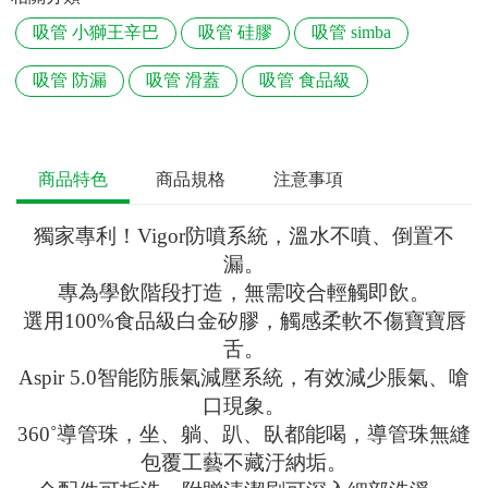
吸管 小獅王辛巴
吸管 硅膠
吸管 simba
吸管 防漏
吸管 滑蓋
吸管 食品級
商品特色
商品規格
注意事項
獨家專利！Vigor防噴系統，溫水不噴、倒置不
漏。
專為學飲階段打造，無需咬合輕觸即飲。
選用100%食品級白金矽膠，觸感柔軟不傷寶寶唇
舌。
Aspir 5.0智能防脹氣減壓系統，有效減少脹氣、嗆
口現象。
360˚導管珠，坐、躺、趴、臥都能喝，導管珠無縫
包覆工藝不藏汙納垢。