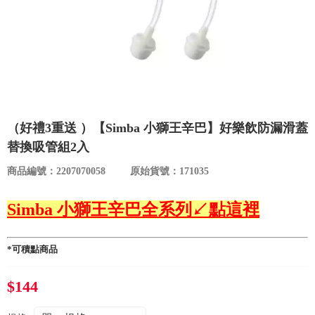
食品／健康食補
優惠券查詢
寵物
登入
名人嚴選
優惠活動
（好禮3重送 ）【Simba 小獅王辛巴】好樂飲防漏滑蓋
替換吸管組2入
關於我們
商品編號：2207070058
原始貨號：171035
合作提案
Simba 小獅王辛巴全系列↙點這裡
購物流程
*可積點商品
會員專區
$144