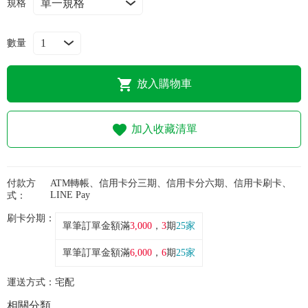
常見問題
規格
折價券、紅利說明
數量
放入購物車
加入收藏清單
付款方
ATM轉帳、信用卡分三期、信用卡分六期、信用卡刷卡、
LINE Pay
式：
刷卡分期：
單筆訂單金額滿
3,000
，
3
期
25家
單筆訂單金額滿
6,000
，
6
期
25家
運送方式：
宅配
相關分類