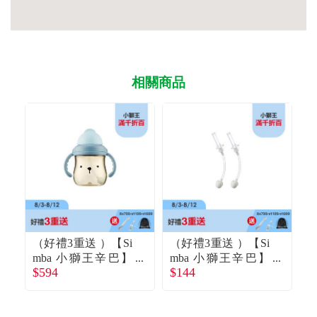
相關商品
（好禮3重送 ）【Si
（好禮3重送 ）【Si
（
mba 小獅王辛巴】
mba 小獅王辛巴】
$594
$144
$
好樂飲PPSU防漏滑
蘊蜜防漏滑蓋吸管
蓋學習水杯250ml安
組270ml2入
安藍