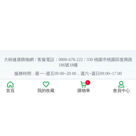
大樹健康購物網 / 客服電話：0800-678-222 / 330 桃園市桃園區復興路
186號18樓
服務時間 : 週一~週五09:00~20:00，週六~週日09:00~17:00
Copyright © 2016 大樹連鎖藥局. All Rights Reserved.
0
首頁
我的收藏
購物車
會員中心
販售業者資料：
許可執照字號：桃字市藥販字第623202B480 號
藥商名稱：大樹醫藥股份有限公司
藥商地址：桃園市桃園區復興路186號18樓
食品業者登錄字號：H-112803476-00000-6
康德科技 系統設計