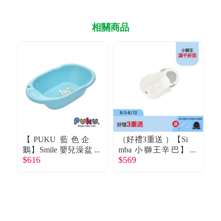
相關商品
【PUKU 藍色企
（好禮3重送 ）【Si
【
鵝】Smile 嬰兒澡盆
mba 小獅王辛巴】
$616
$569
$
藍色 38L
嬰兒沐寓止滑澡盆 (
澡
薄灰 )