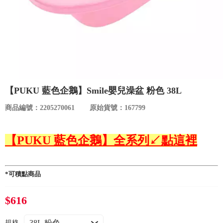
食品／健康食補
優惠券查詢
寵物
登入
名人嚴選
優惠活動
【PUKU 藍色企鵝】Smile嬰兒澡盆 粉色 38L
商品編號：2205270061
原始貨號：167799
關於我們
【PUKU 藍色企鵝】全系列↙點這裡
合作提案
購物流程
*可積點商品
會員專區
$616
規格