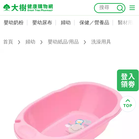
嬰幼奶粉
嬰幼尿布
婦幼
保健／營養品
醫材用品
嬰幼奶粉
會員資料及密碼修改
嬰幼尿布
常用收件人清單
首頁
婦幼
嬰幼紙品/用品
洗澡用具
抗菌
尿布
大樹獨家
益生菌
魚油
幼兒米餅
貓砂
奶瓶奶嘴
婦幼
訂單查詢
保健／營養品
收藏清單
醫材用品
紅利點數查詢
成人照護
購物金查詢
美容／個人清潔
優惠券領取