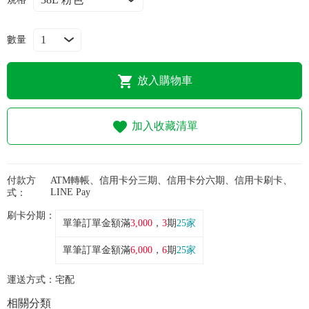
常見問題
數量
折價券、紅利說明
放入購物車
加入收藏清單
付款方
ATM轉帳、信用卡分三期、信用卡分六期、信用卡刷卡、
LINE Pay
式：
刷卡分期：
單筆訂單金額滿
3,000
，
3
期
25家
單筆訂單金額滿
6,000
，
6
期
25家
運送方式：
宅配
相關分類