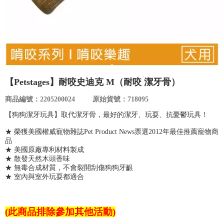
食品／健康食補
優惠券查詢
寵物
登入
名人嚴選
【Petstages】耐咬史迪克 M（耐咬 潔牙骨）
優惠活動
商品編號：2205200024
原始貨號：718095
【狗狗潔牙玩具】取代潔牙骨，最好的潔牙、玩耍、抗憂鬱玩具！
關於我們
★ 榮獲美國權威寵物雜誌Pet Product News票選2012年最佳推薦寵物商
品
合作提案
★ 美國原廠專利材料製成
★ 散發天然木頭香味
★ 無毒合成材質，不會裂開刮傷狗狗牙齦
購物流程
★ 室內與室外玩耍都適合
會員專區
(此商品排除參加其他活動)