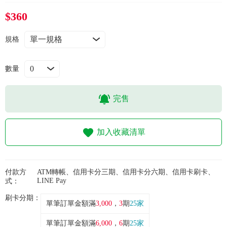
常見問題
$360
折價券、紅利說明
規格
數量
完售
加入收藏清單
付款方
ATM轉帳、信用卡分三期、信用卡分六期、信用卡刷卡、
LINE Pay
式：
刷卡分期：
單筆訂單金額滿
3,000
，
3
期
25家
單筆訂單金額滿
6,000
，
6
期
25家