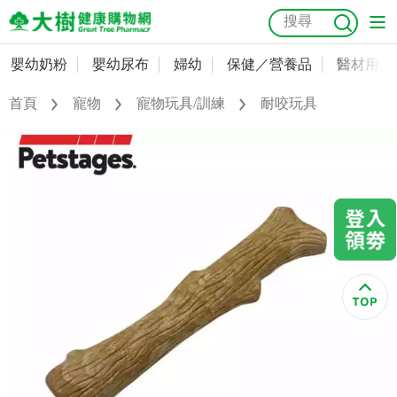
嬰幼奶粉
嬰幼尿布
婦幼
保健／營養品
醫材用品
嬰幼奶粉
會員資料及密碼修改
首頁
寵物
寵物玩具/訓練
耐咬玩具
嬰幼尿布
常用收件人清單
抗菌
尿布
大樹獨家
益生菌
魚油
幼兒米餅
貓砂
奶瓶奶嘴
婦幼
訂單查詢
保健／營養品
收藏清單
醫材用品
紅利點數查詢
成人照護
購物金查詢
美容／個人清潔
優惠券領取