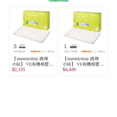
【mammyshop 媽咪
【mammyshop 媽咪
【
小站】 VE有機棉嬰
小站】 VE有機棉嬰
$2,125
$4,420
$
兒護脊床墊3.5cm
兒護脊床墊-5cm (L)
兒
(S) 48 × 88 cm廠商
66 × 118cm-廠商直
5
直送
送