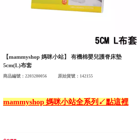
食品／健康食補
優惠券查詢
寵物
登入
名人嚴選
優惠活動
【mammyshop 媽咪小站】 有機棉嬰兒護脊床墊
5cm(L)布套
關於我們
商品編號：2203280056
原始貨號：142155
合作提案
mammyshop 媽咪小站全系列↙點這裡
購物流程
會員專區