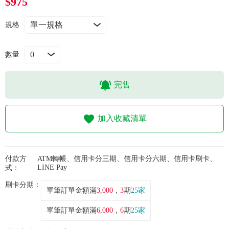
$975
常見問題
規格
折價券、紅利說明
數量
完售
加入收藏清單
付款方
ATM轉帳、信用卡分三期、信用卡分六期、信用卡刷卡、
LINE Pay
式：
刷卡分期：
單筆訂單金額滿
3,000
，
3
期
25家
單筆訂單金額滿
6,000
，
6
期
25家