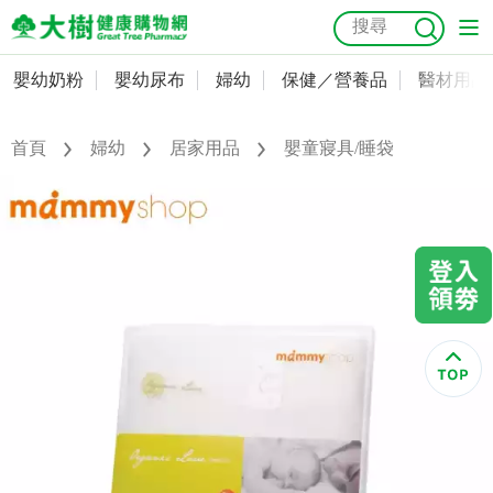
嬰幼奶粉
嬰幼尿布
婦幼
保健／營養品
醫材用品
嬰幼奶粉
會員資料及密碼修改
嬰幼尿布
常用收件人清單
首頁
婦幼
居家用品
嬰童寢具/睡袋
抗菌
尿布
大樹獨家
益生菌
魚油
幼兒米餅
貓砂
奶瓶奶嘴
婦幼
訂單查詢
保健／營養品
收藏清單
醫材用品
紅利點數查詢
成人照護
購物金查詢
美容／個人清潔
優惠券領取