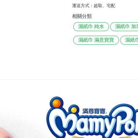
運送方式：
超取、宅配
相關分類
濕紙巾 純水
濕紙巾 加
濕紙巾 滿意寶寶
濕紙巾 