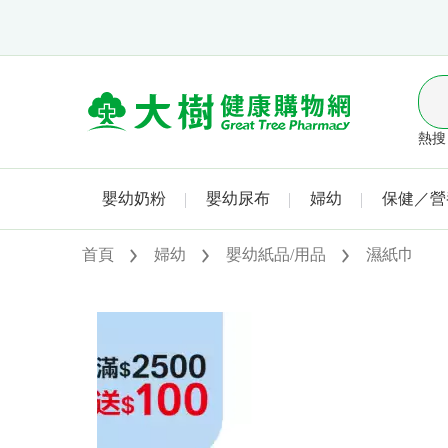
熱搜 
嬰幼奶粉
嬰幼尿布
婦幼
保健／營
首頁
婦幼
嬰幼紙品/用品
濕紙巾