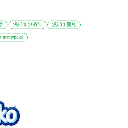
厚
濕紙巾 無添加
濕紙巾 嬰兒
mamypoko