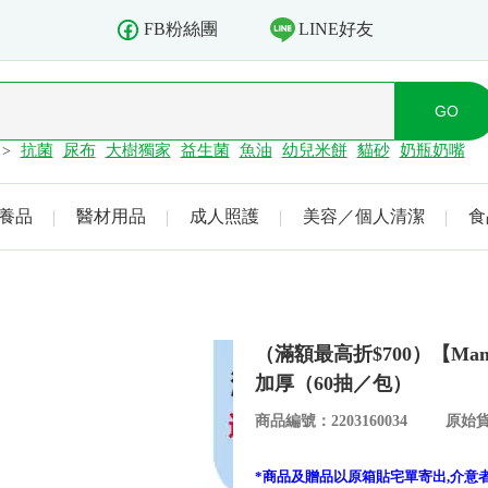
LINE好友
FB粉絲團
抗菌
尿布
大樹獨家
益生菌
魚油
幼兒米餅
貓砂
奶瓶奶嘴
>
養品
醫材用品
成人照護
美容／個人清潔
食
（滿額最高折$700）【M
加厚（60抽／包）
商品編號：2203160034
原始貨
*商品及贈品以原箱貼宅單寄出,介意