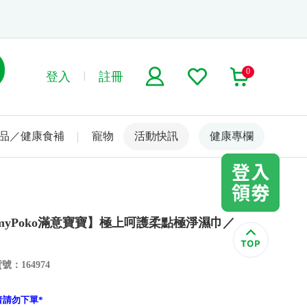
0
登入
註冊
品／健康食補
寵物
活動快訊
名人嚴選
健康專欄
amyPoko滿意寶寶】極上呵護柔點極淨濕巾／
號：164974
者請勿下單*