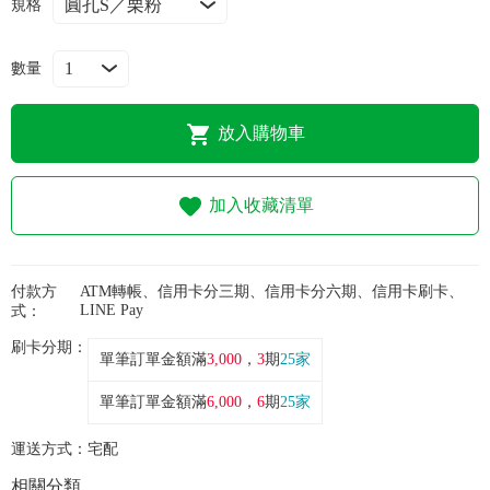
常見問題
規格
折價券、紅利說明
數量
放入購物車
加入收藏清單
付款方
ATM轉帳、信用卡分三期、信用卡分六期、信用卡刷卡、
LINE Pay
式：
刷卡分期：
單筆訂單金額滿
3,000
，
3
期
25家
單筆訂單金額滿
6,000
，
6
期
25家
運送方式：
宅配
相關分類