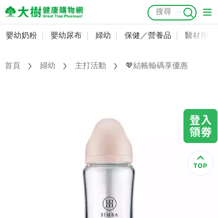
嬰幼奶粉
嬰幼尿布
婦幼
保健／營養品
醫材用品
嬰幼奶粉
會員資料及密碼修改
嬰幼尿布
常用收件人清單
首頁
婦幼
主打活動
💖結帳輸碼享優惠
抗菌
尿布
大樹獨家
益生菌
魚油
幼兒米餅
貓砂
奶瓶奶嘴
婦幼
訂單查詢
保健／營養品
收藏清單
醫材用品
紅利點數查詢
成人照護
購物金查詢
美容／個人清潔
優惠券領取