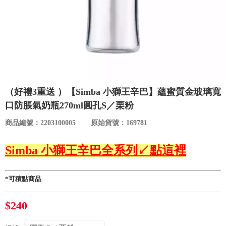
食品／健康食補
優惠券查詢
寵物
登入
名人嚴選
優惠活動
（好禮3重送 ）【Simba 小獅王辛巴】蘊蜜質金玻璃寬
口防脹氣奶瓶270ml圓孔S／栗粉
關於我們
商品編號：2203100005
原始貨號：169781
合作提案
Simba 小獅王辛巴全系列↙點這裡
購物流程
*可積點商品
會員專區
$240