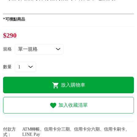
常見問題
折價券、紅利說明
*可積點商品
$290
規格
數量
放入購物車
加入收藏清單
付款方
ATM轉帳、信用卡分三期、信用卡分六期、信用卡刷卡、
LINE Pay
式：