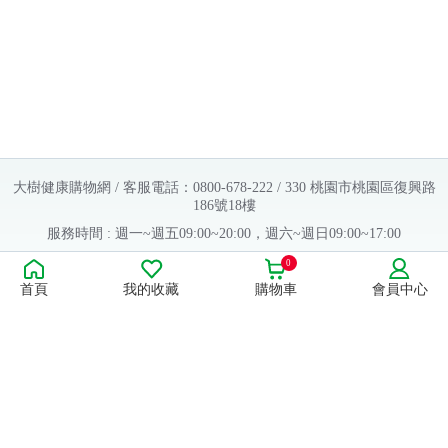
大樹健康購物網 / 客服電話：0800-678-222 / 330 桃園市桃園區復興路
186號18樓
服務時間 : 週一~週五09:00~20:00，週六~週日09:00~17:00
Copyright © 2016 大樹連鎖藥局. All Rights Reserved.
0
首頁
我的收藏
購物車
會員中心
販售業者資料：
許可執照字號：桃字市藥販字第623202B480 號
藥商名稱：大樹醫藥股份有限公司
藥商地址：桃園市桃園區復興路186號18樓
食品業者登錄字號：H-112803476-00000-6
康德科技 系統設計