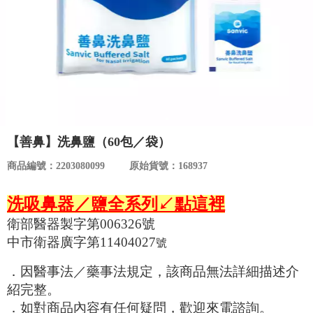
食品／健康食補
優惠券查詢
寵物
登入
名人嚴選
優惠活動
【善鼻】洗鼻鹽（60包／袋）
關於我們
商品編號：2203080099
原始貨號：168937
洗吸鼻器／鹽全系列↙點這裡
合作提案
衛部醫器製字第006326號
購物流程
中市衛器廣字第11404027
號
．因醫事法／藥事法規定，該商品無法詳細描述介
會員專區
紹完整。
．如對商品內容有任何疑問，歡迎來電諮詢。