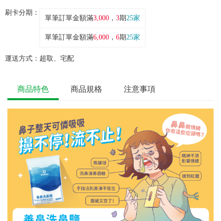
刷卡分期：
單筆訂單金額滿
3,000
，
3
期
25家
單筆訂單金額滿
6,000
，
6
期
25家
運送方式：
超取、宅配
商品特色
商品規格
注意事項