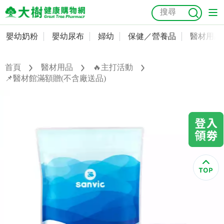
嬰幼奶粉
嬰幼尿布
婦幼
保健／營養品
醫材用品
嬰幼奶粉
會員資料及密碼修改
嬰幼尿布
常用收件人清單
首頁
醫材用品
🔥主打活動
抗菌
尿布
大樹獨家
益生菌
魚油
幼兒米餅
貓砂
📌醫材館滿額贈(不含廠送品)
奶瓶奶嘴
婦幼
訂單查詢
保健／營養品
收藏清單
醫材用品
紅利點數查詢
成人照護
購物金查詢
美容／個人清潔
優惠券領取