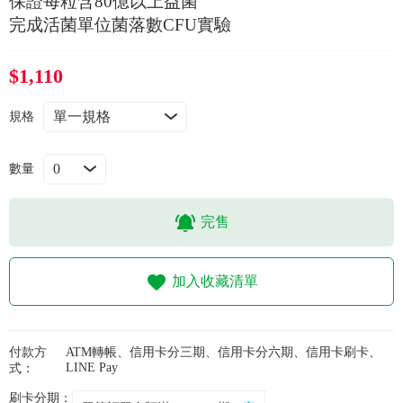
保證每粒含80億以上益菌
常見問題
完成活菌單位菌落數CFU實驗
折價券、紅利說明
$1,110
規格
數量
完售
加入收藏清單
付款方
ATM轉帳、信用卡分三期、信用卡分六期、信用卡刷卡、
LINE Pay
式：
刷卡分期：