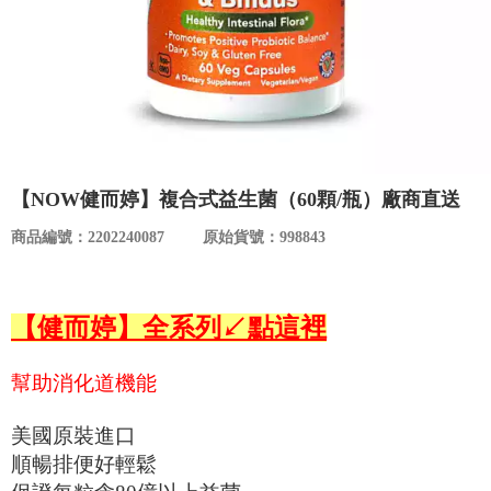
食品／健康食補
優惠券查詢
寵物
登入
名人嚴選
優惠活動
【NOW健而婷】複合式益生菌（60顆/瓶）廠商直送
商品編號：2202240087
原始貨號：998843
關於我們
合作提案
【健而婷】全系列↙點這裡
購物流程
幫助消化道機能
美國原裝進口
會員專區
順暢排便好輕鬆