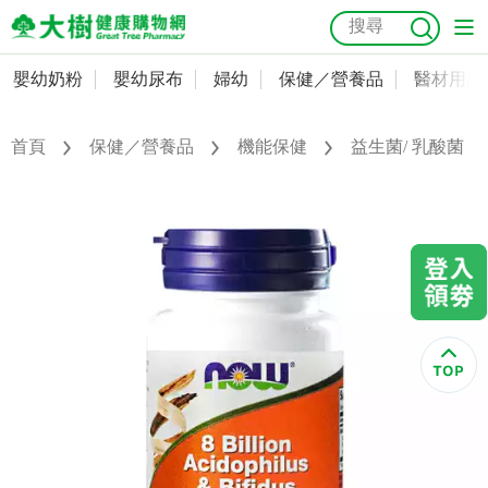
嬰幼奶粉
嬰幼尿布
婦幼
保健／營養品
醫材用品
嬰幼奶粉
會員資料及密碼修改
嬰幼尿布
常用收件人清單
首頁
保健／營養品
機能保健
益生菌/ 乳酸菌
抗菌
尿布
大樹獨家
益生菌
魚油
幼兒米餅
貓砂
奶瓶奶嘴
婦幼
訂單查詢
保健／營養品
收藏清單
醫材用品
紅利點數查詢
成人照護
購物金查詢
美容／個人清潔
優惠券領取