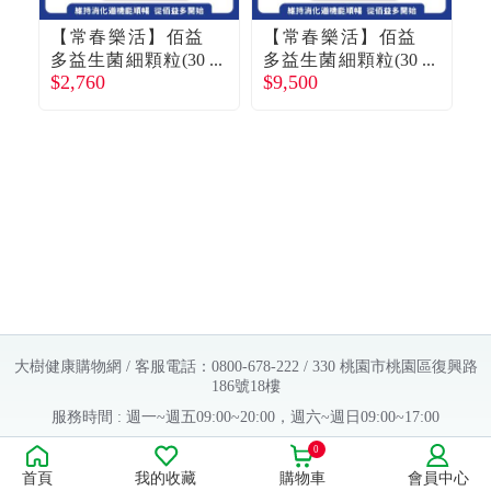
【常春樂活】佰益
【常春樂活】佰益
多益生菌細顆粒(30
多益生菌細顆粒(30
$2,760
$9,500
$
包/盒*3)廠商直送
包/盒*12)廠商直送
包
大樹健康購物網 / 客服電話：0800-678-222 / 330 桃園市桃園區復興路
186號18樓
服務時間 : 週一~週五09:00~20:00，週六~週日09:00~17:00
Copyright © 2016 大樹連鎖藥局. All Rights Reserved.
0
首頁
我的收藏
購物車
會員中心
販售業者資料：