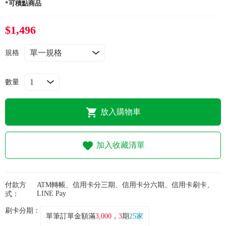
常見問題
*可積點商品
$1,496
折價券、紅利說明
規格
數量
放入購物車
加入收藏清單
付款方
ATM轉帳、信用卡分三期、信用卡分六期、信用卡刷卡、
LINE Pay
式：
刷卡分期：
單筆訂單金額滿
3,000
，
3
期
25家