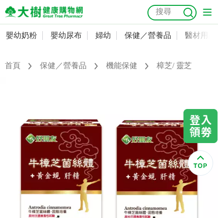
嬰幼奶粉
嬰幼尿布
婦幼
保健／營養品
醫材用品
嬰幼奶粉
會員資料及密碼修改
嬰幼尿布
常用收件人清單
首頁
保健／營養品
機能保健
樟芝/ 靈芝
抗菌
尿布
大樹獨家
益生菌
魚油
幼兒米餅
貓砂
奶瓶奶嘴
婦幼
訂單查詢
保健／營養品
收藏清單
醫材用品
紅利點數查詢
成人照護
購物金查詢
美容／個人清潔
優惠券領取