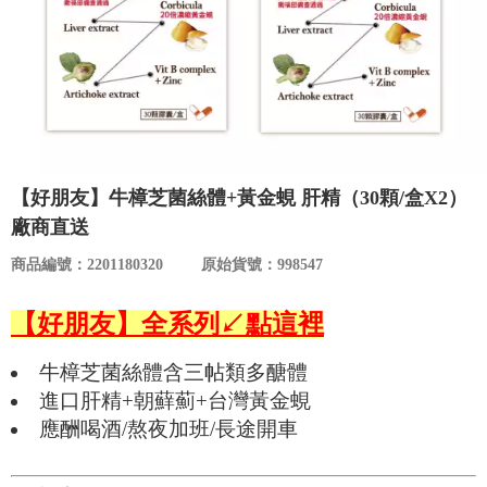
食品／健康食補
優惠券查詢
寵物
登入
名人嚴選
優惠活動
【好朋友】牛樟芝菌絲體+黃金蜆 肝精（30顆/盒X2）
廠商直送
關於我們
商品編號：2201180320
原始貨號：998547
合作提案
【好朋友】全系列↙點這裡
牛樟芝菌絲體含三帖類多醣體
購物流程
進口肝精+朝蘚薊+台灣黃金蜆
應酬喝酒/熬夜加班/長途開車
會員專區