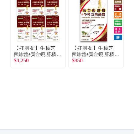
【好朋友】牛樟芝
【好朋友】牛樟芝
菌絲體+黃金蜆 肝精
菌絲體+黃金蜆 肝精
$4,250
$850
$
（30顆/盒X6）廠商
（30顆/盒）廠商直
囊
直送
送