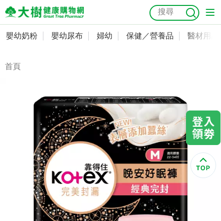
嬰幼奶粉
嬰幼尿布
婦幼
保健／營養品
醫材用品
嬰幼奶粉
會員資料及密碼修改
嬰幼尿布
常用收件人清單
首頁
抗菌
尿布
大樹獨家
益生菌
魚油
幼兒米餅
貓砂
奶瓶奶嘴
婦幼
訂單查詢
保健／營養品
收藏清單
醫材用品
紅利點數查詢
成人照護
購物金查詢
美容／個人清潔
優惠券領取