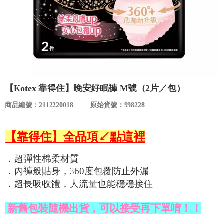
食品／健康食補
優惠券查詢
寵物
登入
名人嚴選
優惠活動
【Kotex 靠得住】晚安好眠褲 M號（2片／包）
商品編號：2112220018
原始貨號：998228
關於我們
【靠得住】全品項↙點這裡
合作提案
．超彈性棉柔材質
購物流程
．內褲般貼身，360度包覆防止外漏
．超長吸收體，大流量也能穩穩接住
會員專區
新舊包裝隨機出貨，可以接受再下單唷！！