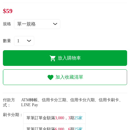
常見問題
$59
折價券、紅利說明
規格
數量
放入購物車
加入收藏清單
付款方
ATM轉帳、信用卡分三期、信用卡分六期、信用卡刷卡、
LINE Pay
式：
刷卡分期：
單筆訂單金額滿
3,000
，
3
期
25家
單筆訂單金額滿
6,000
，
6
期
25家