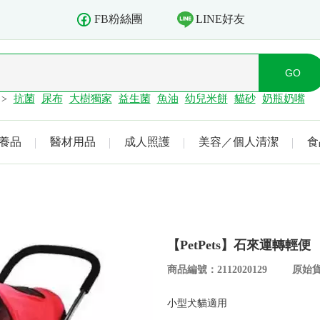
LINE好友
FB粉絲團
抗菌
尿布
大樹獨家
益生菌
魚油
幼兒米餅
貓砂
奶瓶奶嘴
>
養品
醫材用品
成人照護
美容／個人清潔
食
【PetPets】石來運轉輕
商品編號：2112020129
原始貨
小型犬貓適用