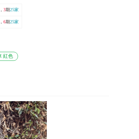
，
3
期
25家
，
6
期
25家
 紅色