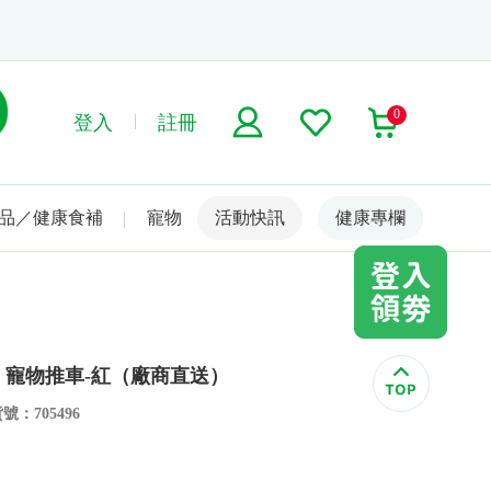
0
登入
註冊
品／健康食補
寵物
活動快訊
名人嚴選
健康專欄
便 寵物推車-紅（廠商直送）
號：705496