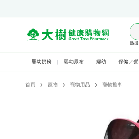
熱搜 
嬰幼奶粉
嬰幼尿布
婦幼
保健／營
首頁
寵物
寵物用品
寵物推車