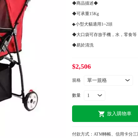
◆商品描述◆
◆可承重15Kg
◆小型犬貓適用1~2頭
◆大口袋可存放手機，水，零食等
◆易於清洗
$2,506
規格
數量
放入購物車
付款方式：
ATM轉帳、信用卡分三