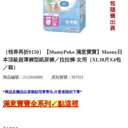
食品／健康食補
優惠券查詢
寵物
登入
名人嚴選
優惠活動
（領券再折$150）【MamyPoko 滿意寶寶】Moony日
本頂級超薄褲型紙尿褲／拉拉褲-女用（XL38片X4包
關於我們
／箱）
商品編號：2112020089
原始貨號：997921
合作提案
*商品及贈品以原箱貼宅單寄出,介意者請勿下單*
購物流程
滿意寶寶全系列↙點這裡
會員專區