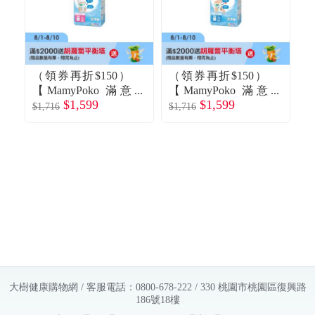
（領券再折$150）
（領券再折$150）
【MamyPoko 滿意
【MamyPoko 滿意
【
$1,599
$1,599
寶寶】Moony日本
寶寶】Moony日本
$1,716
$1,716
$1
頂級超薄褲型紙尿
頂級超薄褲型紙尿
褲／拉拉褲-女用
褲／拉拉褲-男用
（L44片X4包／
（L44片X4包／
箱）
箱）
大樹健康購物網 / 客服電話：0800-678-222 / 330 桃園市桃園區復興路
186號18樓