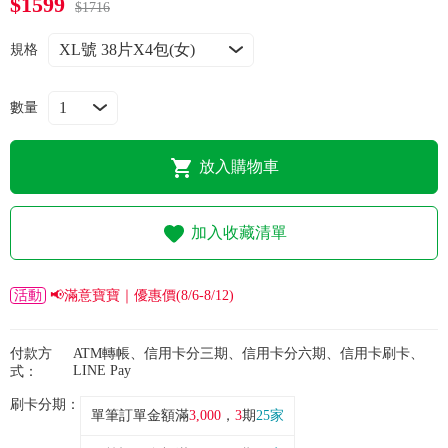
$1599
常見問題
$1716
規格
折價券、紅利說明
數量
放入購物車
加入收藏清單
活動
📢滿意寶寶｜優惠價(8/6-8/12)
付款方
ATM轉帳、信用卡分三期、信用卡分六期、信用卡刷卡、
LINE Pay
式：
刷卡分期：
單筆訂單金額滿
3,000
，
3
期
25家