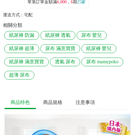
單筆訂單金額滿
6,000
，
6
期
25家
運送方式：
宅配
相關分類
紙尿褲 防漏
紙尿褲 透氣
尿布 嬰兒
紙尿褲 超薄
尿布 滿意寶寶
紙尿褲 嬰兒
紙尿褲 滿意寶寶
透氣 尿布
尿布 mamypoko
超薄 尿布
商品特色
商品規格
注意事項