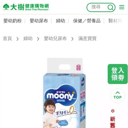
嬰幼奶粉
嬰幼尿布
婦幼
保健／營養品
醫材用品
嬰幼奶粉
會員資料及密碼修改
嬰幼尿布
常用收件人清單
首頁
婦幼
嬰幼兒尿布
滿意寶寶
抗菌
尿布
大樹獨家
益生菌
魚油
幼兒米餅
貓砂
奶瓶奶嘴
婦幼
訂單查詢
保健／營養品
收藏清單
醫材用品
紅利點數查詢
成人照護
購物金查詢
美容／個人清潔
優惠券領取